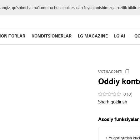
sangiz, qoʻshimcha maʼlumot uchun cookies-dan foydalanishimizga rozilik bildiras
ONITORLAR
KONDITSIONERLAR
LG MAGAZINE
LG AI
QO
VK76A02NTL
Oddiy kont
0 (0)
Sharh qoldirish
Asosiy funksiyalar
Yuqori yutish kuc