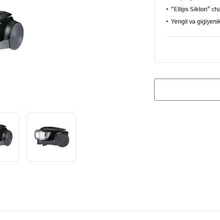
“Ellips Siklon” cha
Yengil va gigiyeni