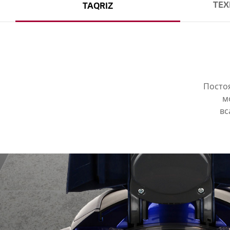
TEX
TAQRIZ
Посто
м
вс