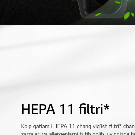
HEPA 11 filtri*
Koʻp qatlamli HEPA 11 chang yigʻish filtri* ch
zarralari va allergenlarni tutib qolib, uyingizda 