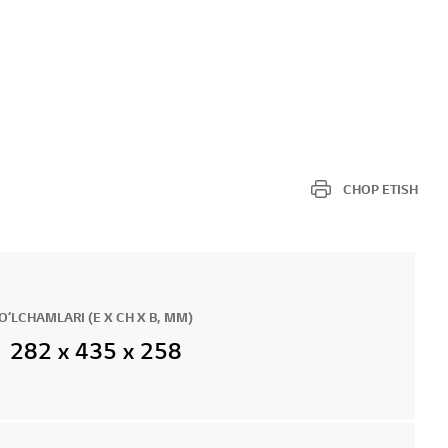
CHOP ETISH
OʻLCHAMLARI (E X CH X B, MM)
282 x 435 x 258