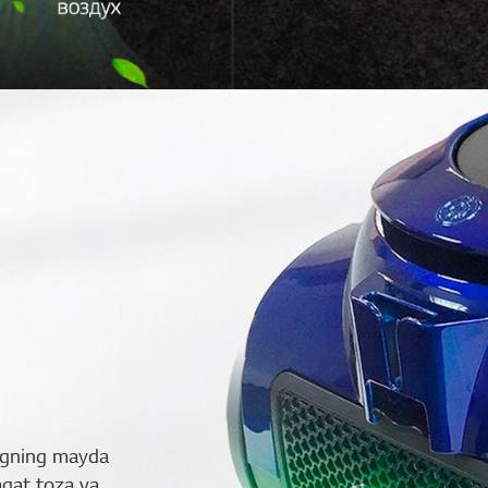
angning mayda
faqat toza va