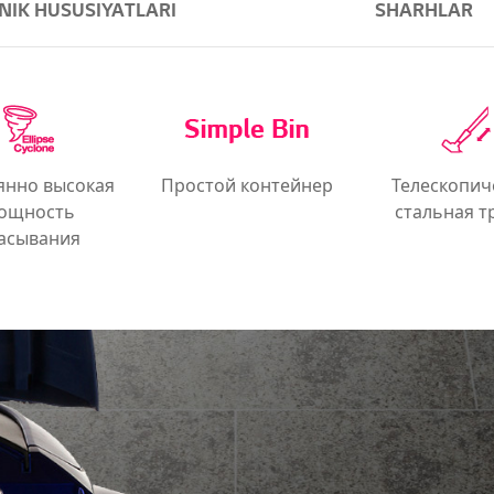
NIK HUSUSIYATLARI
SHARHLAR
янно высокая
Простой контейнер
Телескопич
ощность
стальная т
асывания