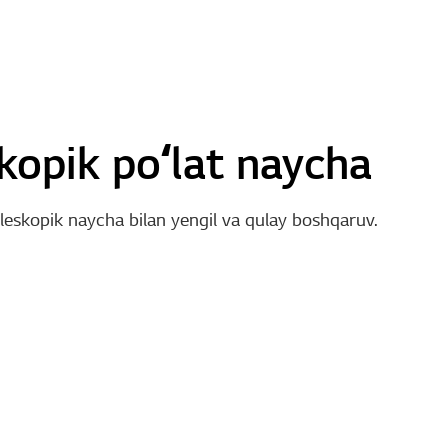
kopik poʻlat naycha
leskopik naycha bilan yengil va qulay boshqaruv.