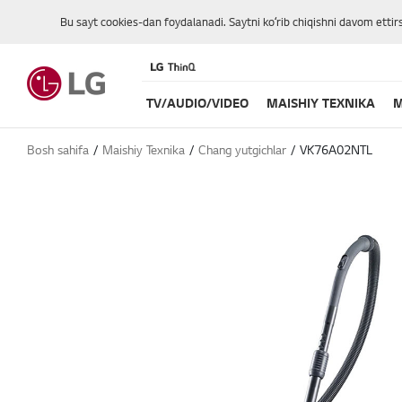
Bu sayt cookies-dan foydalanadi. Saytni koʻrib chiqishni davom ettir
TV/AUDIO/VIDEO
MAISHIY TEXNIKA
M
Bosh sahifa
Maishiy Texnika
Chang yutgichlar
VK76A02NTL