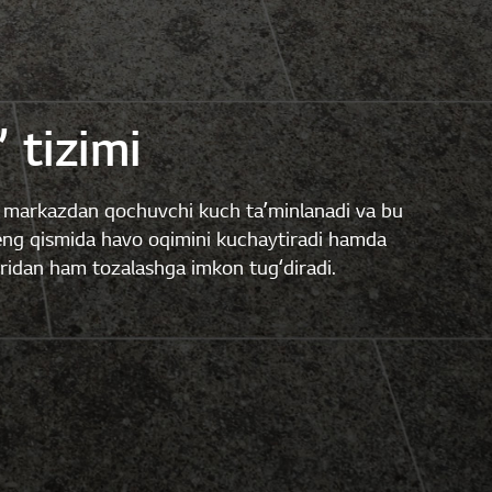
” tizimi
ri markazdan qochuvchi kuch taʼminlanadi va bu
 keng qismida havo oqimini kuchaytiradi hamda
aridan ham tozalashga imkon tugʻdiradi.