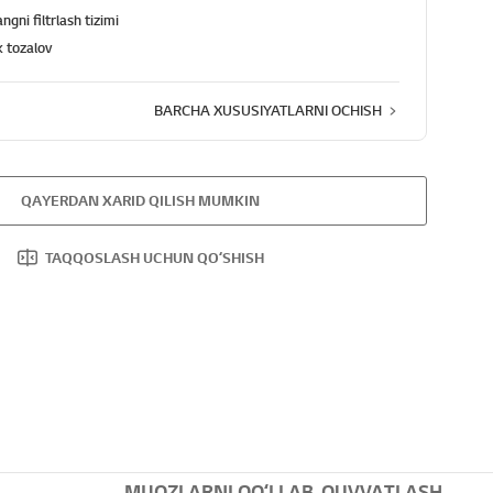
ngni filtrlash tizimi
k tozalov
BARCHA XUSUSIYATLARNI OCHISH
QAYERDAN XARID QILISH MUMKIN
TAQQOSLASH UCHUN QOʻSHISH
MIJOZLARNI QOʻLLAB-QUVVATLASH