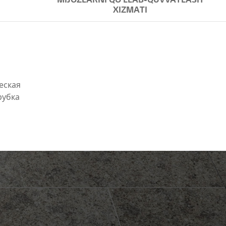
XIZMATI
еская
рубка