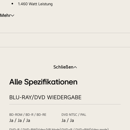
1.460 Watt Leistung
Mehr
Schließen
Alle Spezifikationen
BLU-RAY/DVD WIEDERGABE
BD-ROM / BD-R / BD-RE
DVD NTSC / PAL
Ja / Ja / Ja
Ja / Ja
DVD-R / DVD-RW(Video/VR Mode)
DVD+R / DVD+RW(Video mode)