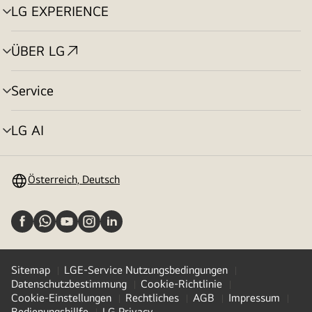
LG EXPERIENCE
Menü
umschalten
ÜBER LG
Menü
umschalten
Service
Menü
umschalten
LG AI
Menü
umschalten
Österreich, Deutsch
Sitemap
LGE-Service Nutzungsbedingungen
Datenschutzbestimmung
Cookie-Richtlinie
Cookie-Einstellungen
Rechtliches
AGB
Impressum
Bedienungshillfe
LG Privacy