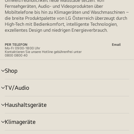
Umweltfreundlichkeit neue Maßstäbe setzen. Von
Fernsehgeräten, Audio- und Videoprodukten über
Mobiltelefone bis hin zu Klimageräten und Waschmaschinen –
die breite Produktpalette von LG Österreich überzeugt durch
High-Tech mit Bedienkomfort, intelligente Technologien,
exzellentes Design und niedrigen Energieverbrauch.
PER TELEFON
Email
Mo-Fr 09:00-18:00 Uhr
Kontaktieren Sie unsere Hotline gebührenfrei unter
0800 0800 40
Shop
Menü
umschalten
TV/Audio
Menü
umschalten
Haushaltsgeräte
Menü
umschalten
Klimageräte
Menü
umschalten