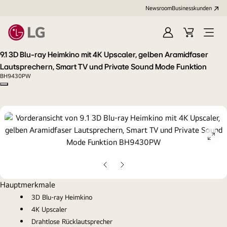
Newsroom
Businesskunden
Anmelden
Warenkorb
Menü
öffne
9.1 3D Blu-ray Heimkino mit 4K Upscaler, gelben Aramidfaser
Lautsprechern, Smart TV und Private Sound Mode Funktion
BH9430PW
Copy model name
ope
gall
pop
Vorherige
Nächste
Folie
Folie
Hauptmerkmale
3D Blu-ray Heimkino
4K Upscaler
Drahtlose Rücklautsprecher