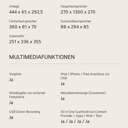
Anlage
Hauptlautsprecher
444 x 65 x 292,5
270 x 1300 x 270
Centerlautsprecher
Surroundlautsprecher
360 x 81 x 70
88 x 294 x 85
Subwoofer
251 x 336 x 355
MULTIMEDIAFUNKTIONEN
Simplink
iPod / iPhone / iPad Anschluss via
USB
Ja
Ja
Wiedergabe von externer
Metadatenanzeige (Gracenote)
Festplatte
Ja
Ja
USB Direct Recording
All in One Suchfunktion Content
Provider / Apps / Web / Text
Ja
Ja / Ja / Ja / Ja