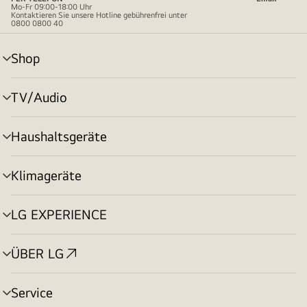
Mo-Fr 09:00-18:00 Uhr
Kontaktieren Sie unsere Hotline gebührenfrei unter
0800 0800 40
Shop
Menü
umschalten
TV/Audio
Menü
umschalten
Haushaltsgeräte
Menü
umschalten
Klimageräte
Menü
umschalten
LG EXPERIENCE
Menü
umschalten
ÜBER LG
Menü
umschalten
Service
Menü