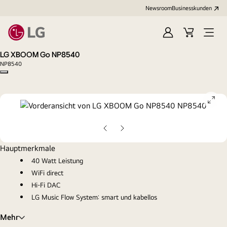
Newsroom
Businesskunden
Anmelden
Warenkorb
Menü
öffne
LG XBOOM Go NP8540
NP8540
Copy model name
ope
gall
pop
Vorherige
Nächste
Folie
Folie
Hauptmerkmale
40 Watt Leistung
WiFi direct
Hi-Fi DAC
LG Music Flow System: smart und kabellos
Mehr