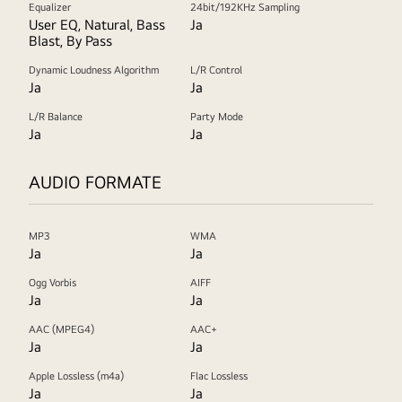
Equalizer
24bit/192KHz Sampling
User EQ, Natural, Bass
Ja
Blast, By Pass
Dynamic Loudness Algorithm
L/R Control
Ja
Ja
L/R Balance
Party Mode
Ja
Ja
AUDIO FORMATE
MP3
WMA
Ja
Ja
Ogg Vorbis
AIFF
Ja
Ja
AAC (MPEG4)
AAC+
Ja
Ja
Apple Lossless (m4a)
Flac Lossless
Ja
Ja