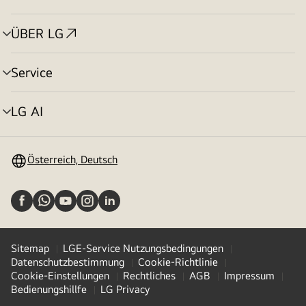
Menü
umschalten
ÜBER LG
Menü
umschalten
Service
Menü
umschalten
LG AI
Menü
umschalten
Österreich, Deutsch
Sitemap
LGE-Service Nutzungsbedingungen
Datenschutzbestimmung
Cookie-Richtlinie
Cookie-Einstellungen
Rechtliches
AGB
Impressum
Bedienungshillfe
LG Privacy