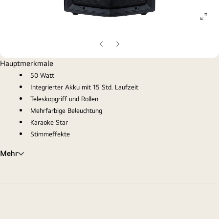
ope
gall
pop
Vorherige
Nächste
Folie
Folie
Hauptmerkmale
50 Watt
Integrierter Akku mit 15 Std. Laufzeit
Teleskopgriff und Rollen
Mehrfarbige Beleuchtung
Karaoke Star
Stimmeffekte
Mehr