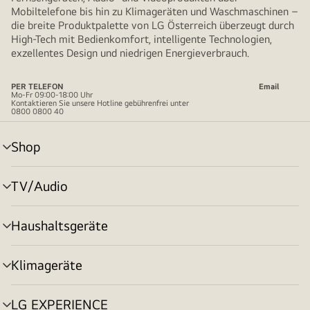
Mobiltelefone bis hin zu Klimageräten und Waschmaschinen –
die breite Produktpalette von LG Österreich überzeugt durch
High-Tech mit Bedienkomfort, intelligente Technologien,
exzellentes Design und niedrigen Energieverbrauch.
PER TELEFON
Email
Mo-Fr 09:00-18:00 Uhr
Kontaktieren Sie unsere Hotline gebührenfrei unter
0800 0800 40
Shop
Menü
umschalten
TV/Audio
Menü
umschalten
Haushaltsgeräte
Menü
umschalten
Klimageräte
Menü
umschalten
LG EXPERIENCE