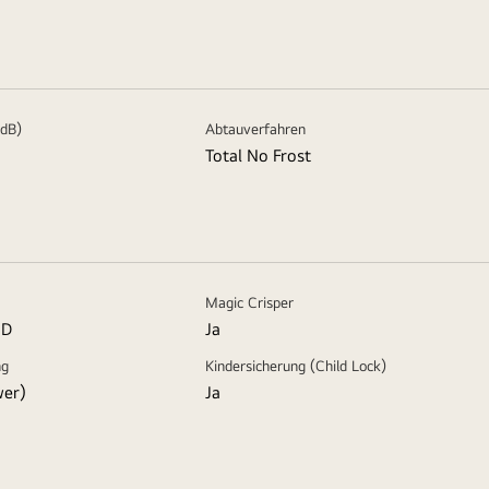
(dB)
Abtauverfahren
Total No Frost
Magic Crisper
ED
Ja
ng
Kindersicherung (Child Lock)
wer)
Ja