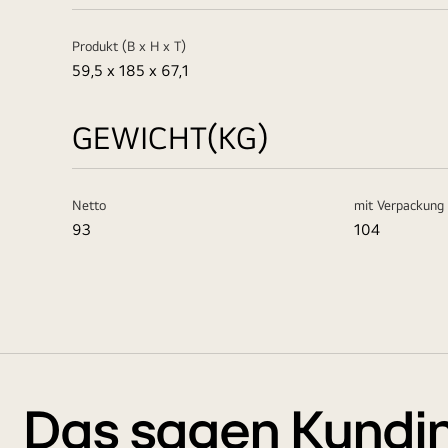
Produkt (B x H x T)
59,5 x 185 x 67,1
GEWICHT(KG)
Netto
mit Verpackung
93
104
Das sagen Kundi