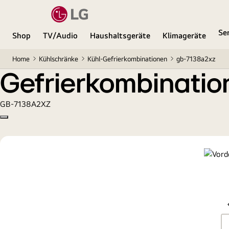
Gefrierkombination mit 343 Liter Nutzinhalt
Se
Shop
TV/Audio
Haushaltsgeräte
Klimageräte
Home
Kühlschränke
Kühl-Gefrierkombinationen
gb-7138a2xz
Gefrierkombination
GB-7138A2XZ
Copy model name