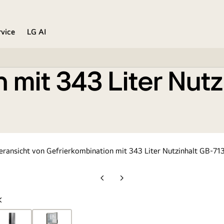
rvice
LG AI
 mit 343 Liter Nutz
Vorherige
Nächste
Folie
Folie
Vorherige
Folie