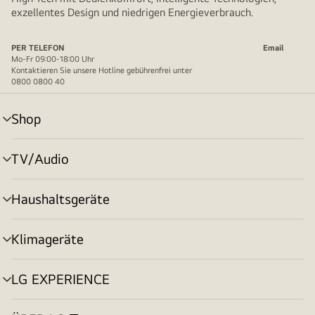
exzellentes Design und niedrigen Energieverbrauch.
PER TELEFON
Email
Mo-Fr 09:00-18:00 Uhr
Kontaktieren Sie unsere Hotline gebührenfrei unter
0800 0800 40
Shop
Menü
umschalten
TV/Audio
Menü
umschalten
Haushaltsgeräte
Menü
umschalten
Klimageräte
Menü
umschalten
LG EXPERIENCE
Menü
umschalten