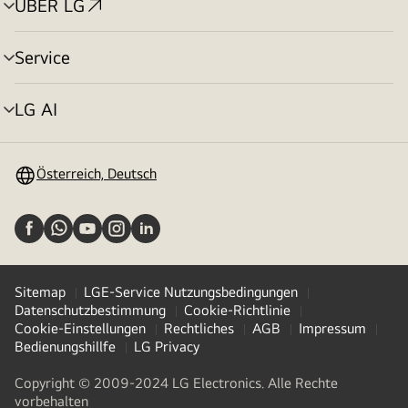
ÜBER LG
Menü
umschalten
Service
Menü
umschalten
LG AI
Menü
umschalten
Österreich, Deutsch
Sitemap
LGE-Service Nutzungsbedingungen
Datenschutzbestimmung
Cookie-Richtlinie
Cookie-Einstellungen
Rechtliches
AGB
Impressum
Bedienungshillfe
LG Privacy
Copyright © 2009-2024 LG Electronics. Alle Rechte
vorbehalten