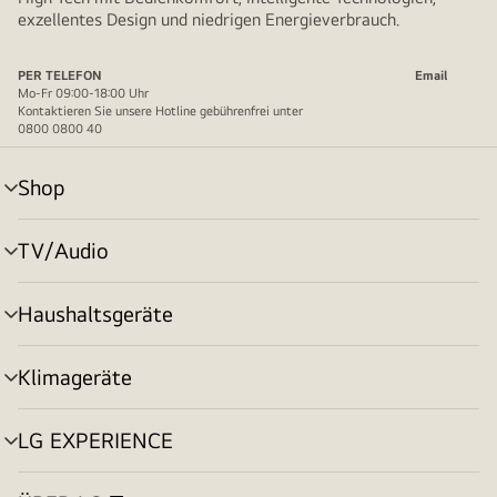
exzellentes Design und niedrigen Energieverbrauch.
PER TELEFON
Email
Mo-Fr 09:00-18:00 Uhr
Kontaktieren Sie unsere Hotline gebührenfrei unter
0800 0800 40
Shop
Menü
umschalten
TV/Audio
Menü
umschalten
Haushaltsgeräte
Menü
umschalten
Klimageräte
Menü
umschalten
LG EXPERIENCE
Menü
umschalten