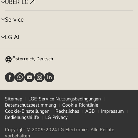
ÜBER LG
Menü
umschalten
Service
Menü
umschalten
LG AI
Menü
umschalten
Österreich, Deutsch
Sitemap
LGE-Service Nutzungsbedingungen
Datenschutzbestimmung
Cookie-Richtlinie
Cookie-Einstellungen
Rechtliches
AGB
Impressum
Bedienungshillfe
LG Privacy
Copyright © 2009-2024 LG Electronics. Alle Rechte
vorbehalten