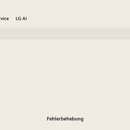
rvice
LG AI
Fehlerbehebung