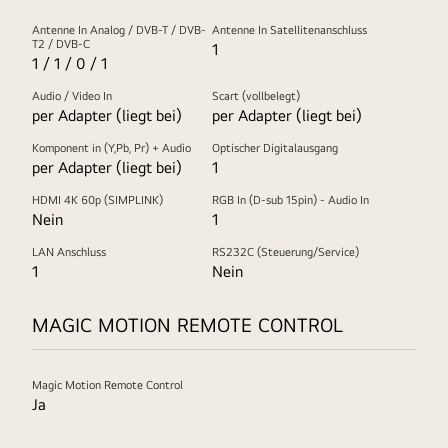
Antenne In Analog / DVB-T / DVB-
Antenne In Satellitenanschluss
T2 / DVB-C
1
1 / 1 / 0 / 1
Audio / Video In
Scart (vollbelegt)
per Adapter (liegt bei)
per Adapter (liegt bei)
Komponent in (Y,Pb, Pr) + Audio
Optischer Digitalausgang
per Adapter (liegt bei)
1
HDMI 4K 60p (SIMPLINK)
RGB In (D-sub 15pin) - Audio In
Nein
1
LAN Anschluss
RS232C (Steuerung/Service)
1
Nein
MAGIC MOTION REMOTE CONTROL
Magic Motion Remote Control
Ja