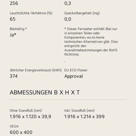
256
0,3
Leuchtdichte-Verhältnis (%)
Quecksilbergehalt (mg)
65
0,0
Bleihaltig *
* Dieser Fernseher enthält Blei nur
in einzelnen Teilen oder
Ja*
Komponenten, wo es keine
technischen Alternativen gibt. Dies
entspricht den
Ausnahmebestimmungen der RoHS
Richtlinie.
.
Jährlicher Energieverbrauch (kWh)
EU ECO Flower
374
Approval
ABMESSUNGEN B X H X T
Ohne Standfuß (mm)
Inkl. Standfuß (mm)
1.916 x 1.120 x 39,9
1.916 x 1.214 x 399
VESA
600 x 400