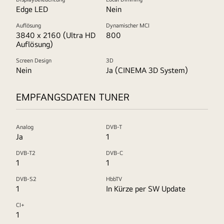
Edge LED
Nein
Auflösung
Dynamischer MCI
3840 x 2160 (Ultra HD
800
Auflösung)
Screen Design
3D
Nein
Ja (CINEMA 3D System)
EMPFANGSDATEN TUNER
Analog
DVB-T
Ja
1
DVB-T2
DVB-C
1
1
DVB-S2
HbbTV
1
In Kürze per SW Update
CI+
1