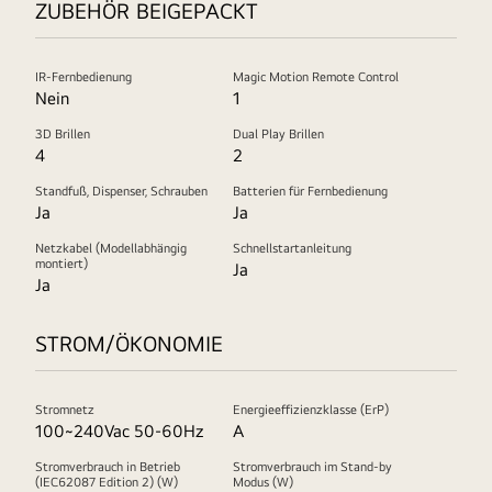
ZUBEHÖR BEIGEPACKT
IR-Fernbedienung
Magic Motion Remote Control
Nein
1
3D Brillen
Dual Play Brillen
4
2
Standfuß, Dispenser, Schrauben
Batterien für Fernbedienung
Ja
Ja
Netzkabel (Modellabhängig
Schnellstartanleitung
montiert)
Ja
Ja
STROM/ÖKONOMIE
Stromnetz
Energieeffizienzklasse (ErP)
100~240Vac 50-60Hz
A
Stromverbrauch in Betrieb
Stromverbrauch im Stand-by
(IEC62087 Edition 2) (W)
Modus (W)