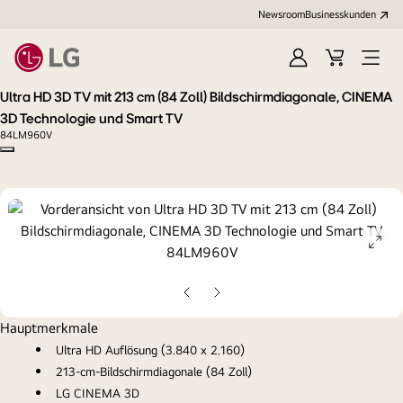
Newsroom
Businesskunden
Anmelden
Warenkorb
Menü
öffne
Ultra HD 3D TV mit 213 cm (84 Zoll) Bildschirmdiagonale, CINEMA
3D Technologie und Smart TV
84LM960V
Copy model name
ope
gall
pop
Vorherige
Nächste
Folie
Folie
Hauptmerkmale
Ultra HD Auflösung (3.840 x 2.160)
213-cm-Bildschirmdiagonale (84 Zoll)
LG CINEMA 3D