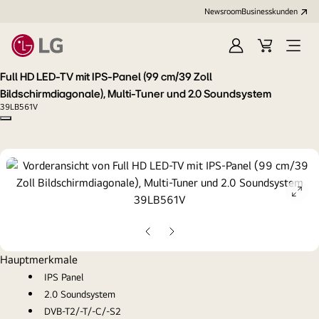
Newsroom
Businesskunden
Anmelden
Warenkorb
Menü
öffne
Full HD LED-TV mit IPS-Panel (99 cm/39 Zoll
Bildschirmdiagonale), Multi-Tuner und 2.0 Soundsystem
39LB561V
Copy model name
ope
gall
pop
Vorherige
Nächste
Folie
Folie
Hauptmerkmale
IPS Panel
2.0 Soundsystem
DVB-T2/-T/-C/-S2