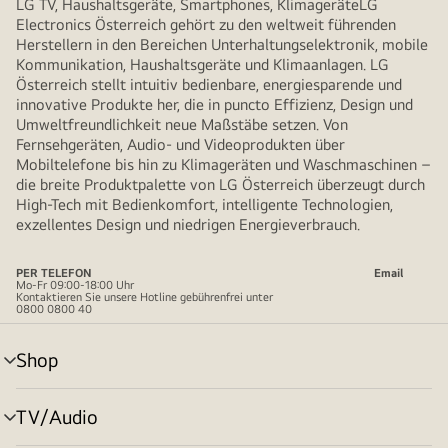
LG TV, Haushaltsgeräte, Smartphones, KlimageräteLG
Electronics Österreich gehört zu den weltweit führenden
Herstellern in den Bereichen Unterhaltungselektronik, mobile
Kommunikation, Haushaltsgeräte und Klimaanlagen. LG
Österreich stellt intuitiv bedienbare, energiesparende und
innovative Produkte her, die in puncto Effizienz, Design und
Umweltfreundlichkeit neue Maßstäbe setzen. Von
Fernsehgeräten, Audio- und Videoprodukten über
Mobiltelefone bis hin zu Klimageräten und Waschmaschinen –
die breite Produktpalette von LG Österreich überzeugt durch
High-Tech mit Bedienkomfort, intelligente Technologien,
exzellentes Design und niedrigen Energieverbrauch.
PER TELEFON
Email
Mo-Fr 09:00-18:00 Uhr
Kontaktieren Sie unsere Hotline gebührenfrei unter
0800 0800 40
Shop
Menü
umschalten
TV/Audio
Menü
umschalten