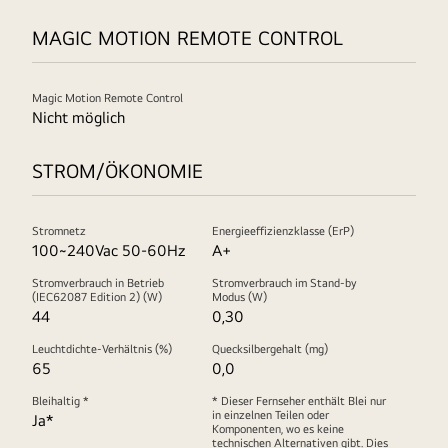
MAGIC MOTION REMOTE CONTROL
Magic Motion Remote Control
Nicht möglich
STROM/ÖKONOMIE
Stromnetz
Energieeffizienzklasse (ErP)
100~240Vac 50-60Hz
A+
Stromverbrauch in Betrieb
Stromverbrauch im Stand-by
(IEC62087 Edition 2) (W)
Modus (W)
44
0,30
Leuchtdichte-Verhältnis (%)
Quecksilbergehalt (mg)
65
0,0
Bleihaltig *
* Dieser Fernseher enthält Blei nur
in einzelnen Teilen oder
Ja*
Komponenten, wo es keine
technischen Alternativen gibt. Dies