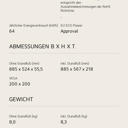
entspricht den
Ausnahmebestimmungen der RoHS
Richtlinie.
.
Jährlicher Energieverbrauch (kWh)
EU ECO Flower
64
Approval
ABMESSUNGEN B X H X T
Ohne Standfuß (mm)
Inkl. Standfuß (mm)
885 x 524 x 55,5
885 x 567 x 218
VESA
200 x 200
GEWICHT
Ohne Standfuß (kg)
Inkl. Standfuß (kg)
8,0
8,3