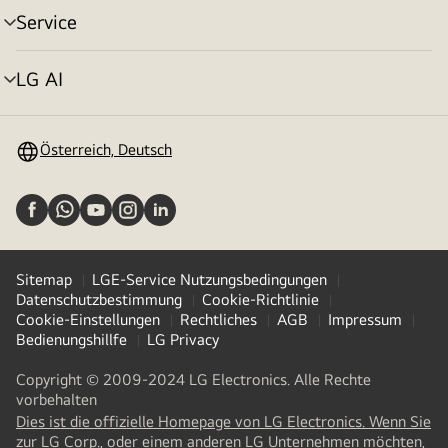
Service
Menü
umschalten
LG AI
Menü
umschalten
Österreich, Deutsch
Sitemap
LGE-Service Nutzungsbedingungen
Datenschutzbestimmung
Cookie-Richtlinie
Cookie-Einstellungen
Rechtliches
AGB
Impressum
Bedienungshillfe
LG Privacy
Copyright © 2009-2024 LG Electronics. Alle Rechte
vorbehalten
Dies ist die offizielle Homepage von LG Electronics. Wenn Sie
zur LG Corp., oder einem anderen LG Unternehmen möchten,