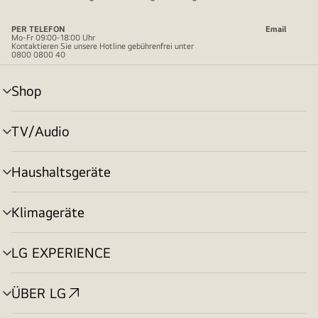
PER TELEFON
Email
Mo-Fr 09:00-18:00 Uhr
Kontaktieren Sie unsere Hotline gebührenfrei unter
0800 0800 40
Shop
Menü
umschalten
TV/Audio
Menü
umschalten
Haushaltsgeräte
Menü
umschalten
Klimageräte
Menü
umschalten
LG EXPERIENCE
Menü
umschalten
ÜBER LG
Menü
umschalten