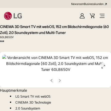
Newsroom
Businesskunden
Anmelden
Warenkorb
Menü
öffne
CINEMA 3D Smart TV mit webOS, 152 cm Bildschirmdiagonale (60
Zoll), 2.0 Soundsystem und Multi-Tuner
60LB650V
Copy model name
ope
gall
pop
Vorherige
Nächste
Folie
Folie
Hauptmerkmale
LG Smart TV mit webOS
CINEMA 3D Technologie
2.0 Soundsystem