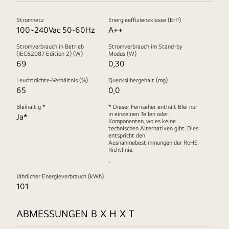
Stromnetz
Energieeffizienzklasse (ErP)
100~240Vac 50-60Hz
A++
Stromverbrauch in Betrieb
Stromverbrauch im Stand-by
(IEC62087 Edition 2) (W)
Modus (W)
69
0,30
Leuchtdichte-Verhältnis (%)
Quecksilbergehalt (mg)
65
0,0
Bleihaltig *
* Dieser Fernseher enthält Blei nur
in einzelnen Teilen oder
Ja*
Komponenten, wo es keine
technischen Alternativen gibt. Dies
entspricht den
Ausnahmebestimmungen der RoHS
Richtlinie.
.
Jährlicher Energieverbrauch (kWh)
101
ABMESSUNGEN B X H X T