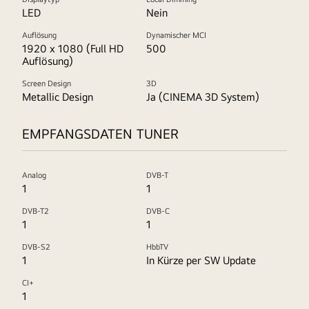
LED
Nein
Auflösung
Dynamischer MCI
1920 x 1080 (Full HD
500
Auflösung)
Screen Design
3D
Metallic Design
Ja (CINEMA 3D System)
EMPFANGSDATEN TUNER
Analog
DVB-T
1
1
DVB-T2
DVB-C
1
1
DVB-S2
HbbTV
1
In Kürze per SW Update
CI+
1