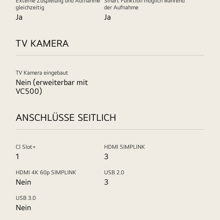
Externe Zuspielung und Aufnahme
Smart Funktion möglich während
gleichzeitig
der Aufnahme
Ja
Ja
TV KAMERA
TV Kamera eingebaut
Nein (erweiterbar mit
VC500)
ANSCHLÜSSE SEITLICH
CI Slot+
HDMI SIMPLINK
1
3
HDMI 4K 60p SIMPLINK
USB 2.0
Nein
3
USB 3.0
Nein