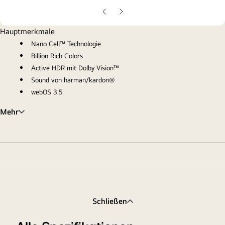
gall
pop
Vorherige
Nächste
Folie
Folie
Hauptmerkmale
Nano Cell™ Technologie
Billion Rich Colors
Active HDR mit Dolby Vision™
Sound von harman/kardon®
webOS 3.5
Mehr
Schließen