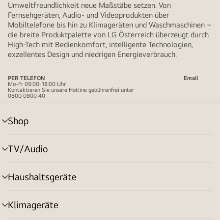
Umweltfreundlichkeit neue Maßstäbe setzen. Von
Fernsehgeräten, Audio- und Videoprodukten über
Mobiltelefone bis hin zu Klimageräten und Waschmaschinen –
die breite Produktpalette von LG Österreich überzeugt durch
High-Tech mit Bedienkomfort, intelligente Technologien,
exzellentes Design und niedrigen Energieverbrauch.
PER TELEFON
Email
Mo-Fr 09:00-18:00 Uhr
Kontaktieren Sie unsere Hotline gebührenfrei unter
0800 0800 40
Shop
Menü
umschalten
TV/Audio
Menü
umschalten
Haushaltsgeräte
Menü
umschalten
Klimageräte
Menü
umschalten