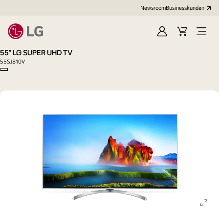
Newsroom
Businesskunden
Anmelden
Warenkorb
Menü
öffne
55" LG SUPER UHD TV
55SJ810V
Copy model name
ope