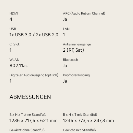
HDMI
ARC (Audio Return Channel)
4
Ja
USB
LAN
1x USB 3.0 / 2x USB 2.0
1
CI Slot
Antenneneingänge
1
2 (RF, Sat)
WLAN
Bluetooth
802.11ac
Ja
Digitaler Audioausgang (optisch)
Kopfhörerausgang
1
Ja
ABMESSUNGEN
B x H x T ohne Standfuß
B x H x T mit Standfuß
1236 x 717,6 x 62,1 mm
1236 x 773,5 x 247,3 mm
Gewicht ohne Standfuß
Gewicht mit Standfuß