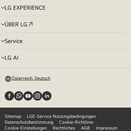
LG EXPERIENCE
Menü
umschalten
ÜBER LG
Menü
umschalten
Service
Menü
umschalten
LG AI
Menü
umschalten
Österreich, Deutsch
Sitemap
LGE-Service Nutzungsbedingungen
Datenschutzbestimmung
Cookie-Richtlinie
Cookie-Einstellungen
Rechtliches
AGB
Impressum