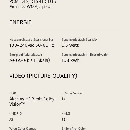
PCM, DTS, DTS-HD, DTS
Express, WMA, apt-X
ENERGIE
Netzanschluss / Spannung, Hz
Stromverbrauch Standby
100~240Vac 50-60Hz
0.5 Watt
Energieeffizienzklasse
Stromverbrauch im Betrieb/Jahr
A+ (A++ bis E Skala)
108 kWh
VIDEO (PICTURE QUALITY)
HDR
- Dolby Vision
Aktives HDR mit Dolby
Ja
Vision™
- HDR10
- HLG
Ja
Ja
Wide Color Gamut
Biliion Rich Color