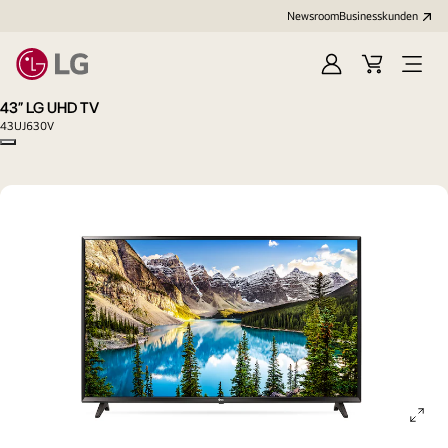
Newsroom
Businesskunden
Anmelden
Warenkorb
Menü
öffne
43" LG UHD TV
43UJ630V
Copy model name
ope