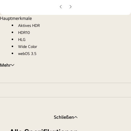
gall
pop
Vorherige
Nächste
Folie
Folie
Hauptmerkmale
Aktives HDR
HDR10
HLG
Wide Color
webOS 3.5
Mehr
Schließen