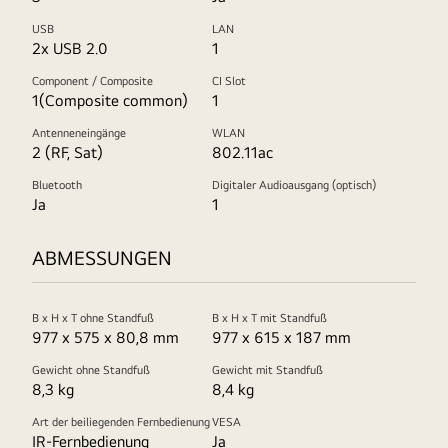
USB
LAN
2x USB 2.0
1
Component / Composite
CI Slot
1(Composite common)
1
Antenneneingänge
WLAN
2 (RF, Sat)
802.11ac
Bluetooth
Digitaler Audioausgang (optisch)
Ja
1
ABMESSUNGEN
B x H x T ohne Standfuß
B x H x T mit Standfuß
977 x 575 x 80,8 mm
977 x 615 x 187 mm
Gewicht ohne Standfuß
Gewicht mit Standfuß
8,3 kg
8,4 kg
Art der beiliegenden Fernbedienung
VESA
IR-Fernbedienung
Ja