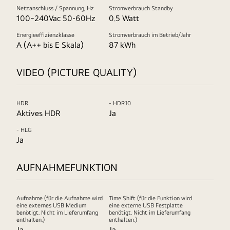
Netzanschluss / Spannung, Hz
Stromverbrauch Standby
100~240Vac 50-60Hz
0.5 Watt
Energieeffizienzklasse
Stromverbrauch im Betrieb/Jahr
A (A++ bis E Skala)
87 kWh
VIDEO (PICTURE QUALITY)
HDR
- HDR10
Aktives HDR
Ja
- HLG
Ja
AUFNAHMEFUNKTION
Aufnahme (für die Aufnahme wird
Time Shift (für die Funktion wird
eine externes USB Medium
eine externe USB Festplatte
benötigt. Nicht im Lieferumfang
benötigt. Nicht im Lieferumfang
enthalten.)
enthalten.)
Ja
Ja