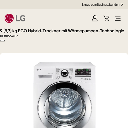
Newsroom
Businesskunden
Anmelden
Warenkorb
Menü
öffne
9 (8,7) kg ECO Hybrid-Trockner mit Wärmepumpen-Technologie
RC8055APZ
Copy model name