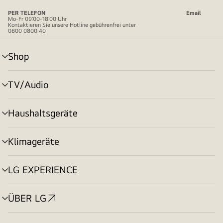
PER TELEFON
Email
Mo-Fr 09:00-18:00 Uhr
Kontaktieren Sie unsere Hotline gebührenfrei unter
0800 0800 40
Shop
Menü
umschalten
TV/Audio
Menü
umschalten
Haushaltsgeräte
Menü
umschalten
Klimageräte
Menü
umschalten
LG EXPERIENCE
Menü
umschalten
ÜBER LG
Menü
umschalten