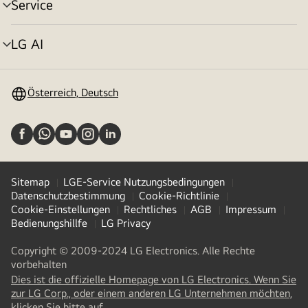
Service
Menü
umschalten
LG AI
Menü
umschalten
Österreich, Deutsch
Sitemap
LGE-Service Nutzungsbedingungen
Datenschutzbestimmung
Cookie-Richtlinie
Cookie-Einstellungen
Rechtliches
AGB
Impressum
Bedienungshillfe
LG Privacy
Copyright © 2009-2024 LG Electronics. Alle Rechte
vorbehalten
Dies ist die offizielle Homepage von LG Electronics. Wenn Sie
zur LG Corp., oder einem anderen LG Unternehmen möchten,
(
opens
klicken Sie bitte auf