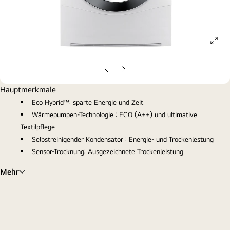
ope
gall
pop
Vorherige
Nächste
Folie
Folie
Hauptmerkmale
Eco Hybrid™: sparte Energie und Zeit
Wärmepumpen-Technologie : ECO (A++) und ultimative
Textilpflege
Selbstreinigender Kondensator : Energie- und Trockenlestung
Sensor-Trocknung: Ausgezeichnete Trockenleistung
Mehr