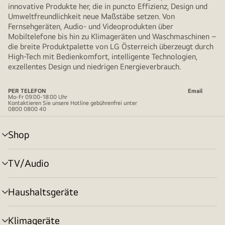
innovative Produkte her, die in puncto Effizienz, Design und
Umweltfreundlichkeit neue Maßstäbe setzen. Von
Fernsehgeräten, Audio- und Videoprodukten über
Mobiltelefone bis hin zu Klimageräten und Waschmaschinen –
die breite Produktpalette von LG Österreich überzeugt durch
High-Tech mit Bedienkomfort, intelligente Technologien,
exzellentes Design und niedrigen Energieverbrauch.
PER TELEFON
Email
Mo-Fr 09:00-18:00 Uhr
Kontaktieren Sie unsere Hotline gebührenfrei unter
0800 0800 40
Shop
Menü
umschalten
TV/Audio
Menü
umschalten
Haushaltsgeräte
Menü
umschalten
Klimageräte
Menü