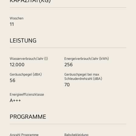
Waschen
11
LEISTUNG
Wasserverbrauch/Jahr (l)
Energeiverbrauch/Jahr (kWh)
12.000
256
Geräuschpegel (dBA)
Geräuschpegel bei max
Schleuderdrehzahl (dBA)
56
70
Energieeffizienzklasse
A+++
PROGRAMME
Anzahl Programme
Babybekleidung