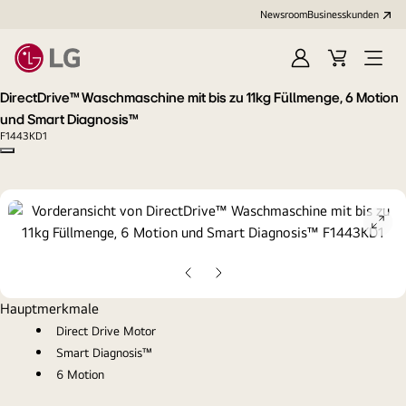
Newsroom
Businesskunden
Anmelden
Warenkorb
Menü
öffne
DirectDrive™ Waschmaschine mit bis zu 11kg Füllmenge, 6 Motion
und Smart Diagnosis™
F1443KD1
Copy model name
ope
gall
pop
Vorherige
Nächste
Folie
Folie
Hauptmerkmale
Direct Drive Motor
Smart Diagnosis™
6 Motion