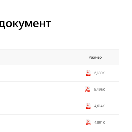
 документ
Размер
6,180K
5,495K
4,614K
4,891K