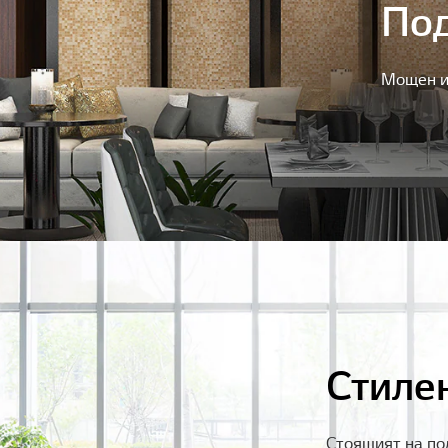
По
Мощен и
Стиле
Стоящият на по