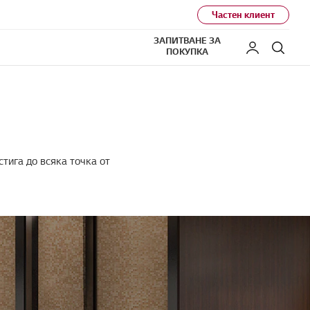
Частен клиент
ЗАПИТВАНЕ ЗА
Моят LG
Търс
ПОКУПКА
стига до всяка точка от