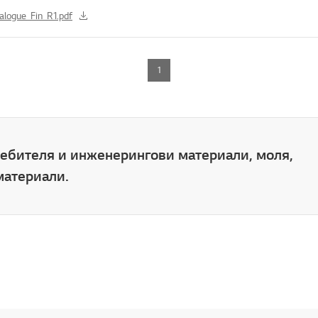
logue_Fin_R1.pdf
1
требителя и инженерингови материали, моля,
материали.