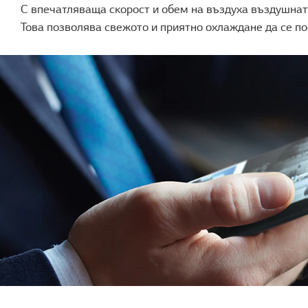
С впечатляваща скорост и обем на въздуха въздушната
Това позволява свежото и приятно охлаждане да се по