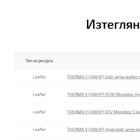
Изтеглян
Тип на ресурса
Title , Size Table List
Leaflet
THERMA V (AWHP) Split series leaflet.
Leaflet
THERMA V (AWHP) R290 Monobloc Hydro
Leaflet
THERMA V (AWHP) R32 Monobloc S leaf
Leaflet
THERMA V (AWHP) Hydrosplit series lea