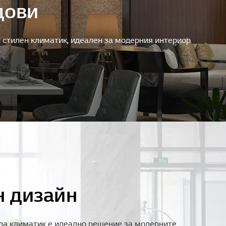
дови
 стилен климатик, идеален за модерния интериор
н дизайн
да климатик е идеално решение за модерните