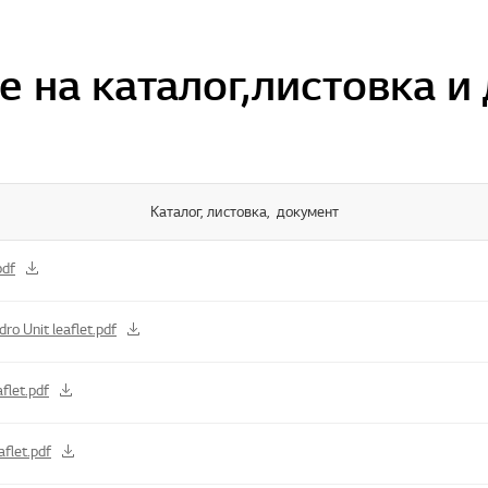
е на каталог, листовка и
Каталог, листовка, документ
pdf
 Unit leaflet.pdf
let.pdf
flet.pdf