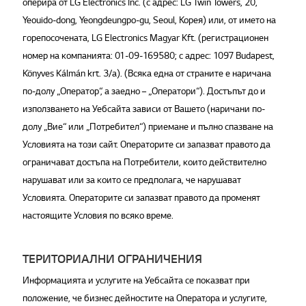
оперира от LG Electronics Inc. (с адрес: LG Twin Towers, 20,
Yeouido-dong, Yeongdeungpo-gu, Seoul, Корея) или, от името на
горепосочената, LG Electronics Magyar Kft. (регистрационен
номер на компанията: 01-09-169580; с адрес: 1097 Budapest,
Könyves Kálmán krt. 3/a). (Всяка една от страните е наричана
по-долу „Оператор“, а заедно – „Оператори“). Достъпът до и
използването на Уебсайта зависи от Вашето (наричани по-
долу „Вие“ или „Потребител“) приемане и пълно спазване на
Условията на този сайт. Операторите си запазват правото да
ограничават достъпа на Потребители, които действително
нарушават или за които се предполага, че нарушават
Условията. Операторите си запазват правото да променят
настоящите Условия по всяко време.
ТЕРИТОРИАЛНИ ОГРАНИЧЕНИЯ
Информацията и услугите на Уебсайта се показват при
положение, че бизнес дейностите на Оператора и услугите,