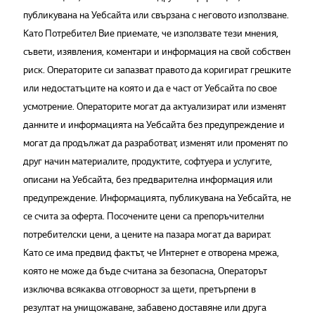
публикувана на Уебсайта или свързана с неговото използване.
Като Потребител Вие приемате, че използвате тези мнения,
съвети, изявления, коментари и информация на свой собствен
риск. Операторите си запазват правото да коригират грешките
или недостатъците на която и да е част от Уебсайта по свое
усмотрение. Операторите могат да актуализират или изменят
данните и информацията на Уебсайта без предупреждение и
могат да продължат да разработват, изменят или променят по
друг начин материалите, продуктите, софтуера и услугите,
описани на Уебсайта, без предварителна информация или
предупреждение. Информацията, публикувана на Уебсайта, не
се счита за оферта. Посочените цени са препоръчителни
потребителски цени, а цените на пазара могат да варират.
Като се има предвид фактът, че Интернет е отворена мрежа,
която не може да бъде считана за безопасна, Операторът
изключва всякаква отговорност за щети, претърпени в
резултат на унищожаване, забавено доставяне или друга