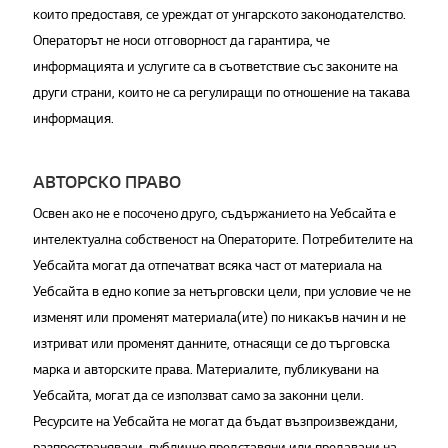
които предоставя, се уреждат от унгарското законодателство.
Операторът не носи отговорност да гарантира, че
информацията и услугите са в съответствие със законите на
други страни, които не са регулиращи по отношение на такава
информация.
АВТОРСКО ПРАВО
Освен ако не е посочено друго, съдържанието на Уебсайта е
интелектуална собственост на Операторите. Потребителите на
Уебсайта могат да отпечатват всяка част от материала на
Уебсайта в едно копие за нетърговски цели, при условие че не
изменят или променят материала(ите) по никакъв начин и не
изтриват или променят данните, отнасящи се до търговска
марка и авторските права. Материалите, публикувани на
Уебсайта, могат да се използват само за законни цели.
Ресурсите на Уебсайта не могат да бъдат възпроизвеждани,
разпространявани, публично представяни или предавани на