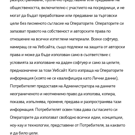
обществеността, включително с участието на посредници, и не
могат да бъдат преработвани или предавани за търговски
цели без писменото съгласие на Операторите. Операторите си
запазват правото на собственост и авторските права по
отношение на всички изтеглени материали. Всеки софтуер,
намиращ се на Уебсайта, също подлежи на защита от авторски
права и може да бъде използван само в съответствие с
условията за използване на даден софтуер и само за целите,
предназначени за този Уебсайт. Като изпраща на Операторите
информация (която не се квалифицира като Лични данни),
Потребителят предоставя на Администратора на данните
неограниченото и неотменимо право да използва, копира,
показва, изпълнява, променя, предава и разпространява тази
информация. Потребителят освен това дава съгласието си
Операторите да използват свободно всички идеи, концепции,
ноу-хау и технологии, представени от Потребителя, за каквито
и да било цели.