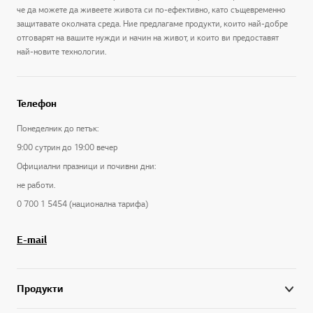
че да можете да живеете живота си по-ефективно, като същевременно
защитавате околната среда. Ние предлагаме продукти, които най-добре
отговарят на вашите нужди и начин на живот, и които ви предоставят
най-новите технологии.
Телефон
Понеделник до петък:
9:00 сутрин до 19:00 вечер
Официални празници и почивни дни:
не работи.
0 700 1 5454 (национална тарифа)
E-mail
Продукти