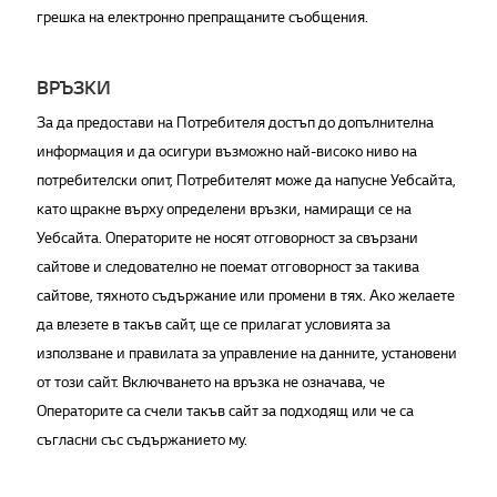
грешка на електронно препращаните съобщения.
ВРЪЗКИ
За да предостави на Потребителя достъп до допълнителна
информация и да осигури възможно най-високо ниво на
потребителски опит, Потребителят може да напусне Уебсайта,
като щракне върху определени връзки, намиращи се на
Уебсайта. Операторите не носят отговорност за свързани
сайтове и следователно не поемат отговорност за такива
сайтове, тяхното съдържание или промени в тях. Ако желаете
да влезете в такъв сайт, ще се прилагат условията за
използване и правилата за управление на данните, установени
от този сайт. Включването на връзка не означава, че
Операторите са счели такъв сайт за подходящ или че са
съгласни със съдържанието му.