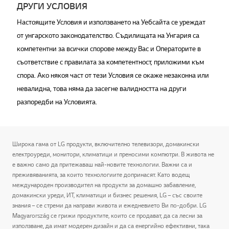
ДРУГИ УСЛОВИЯ
Настоящите Условия и използването на Уебсайта се уреждат
от унгарското законодателство. Съдилищата на Унгария са
компетентни за всички спорове между Вас и Операторите в
съответствие с правилата за компетентност, приложими към
спора. Ако някоя част от тези Условия се окаже незаконна или
невалидна, това няма да засегне валидността на други
разпоредби на Условията.
Широка гама от LG продукти, включително телевизори, домакински
електроуреди, монитори, климатици и преносими компютри. В живота не
е важно само да притежаваш най-новите технологии. Важни са и
преживяванията, за които технологиите допринасят. Като водещ
международен производител на продукти за домашно забавление,
домакински уреди, ИТ, климатици и бизнес решения, LG – със своите
знания – се стреми да направи живота и ежедневието Ви по-добри. LG
Magyarország се грижи продуктите, които се продават, да са лесни за
използване, да имат модерен дизайн и да са енергийно ефективни, така