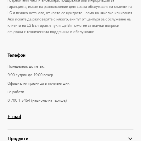
потребителя, част и аксесоари, поддръжка или информация за
гаранцията, имате на разположение центъра за обслужване на клиенти на
LG и всичко останало, от което се нуждаете - само на няколко кликвания.
Ако искате да разговаряте с някого, екипът от центъра за обслужване на
клиенти на LG България, е тук и ще Ви помогне за всички въпроси
свързани с техническата поддръжка и обслужване.
Телефон
Понеделник до петък:
9:00 сутрин до 19:00 вечер
Официални празници и почивни дни:
не работи.
0 700 1 5454 (национална тарифа)
E-mail
Продукти