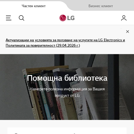
Частен клиент
Бизнес клиент
Menu
Търсене
Моят L
Clo
Актуализации на условията за ползване на услугите на LG Electronics и
Политиката за поверителност (29.04.2026 г.)
Помощна библиотека
Намерете полезна информация за Вашия
продукт от LG