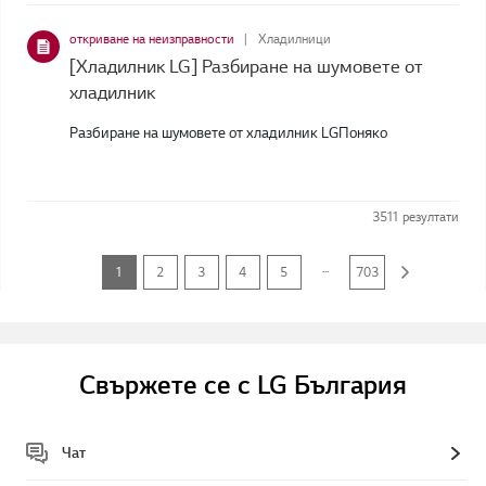
откриване на неизправности
Хладилници
[Хладилник LG] Разбиране на шумовете от
хладилник
Разбиране на шумовете от хладилник LGПоняко
3511
резултати
...
1
2
3
4
5
703
Свържете се с LG България
Чат