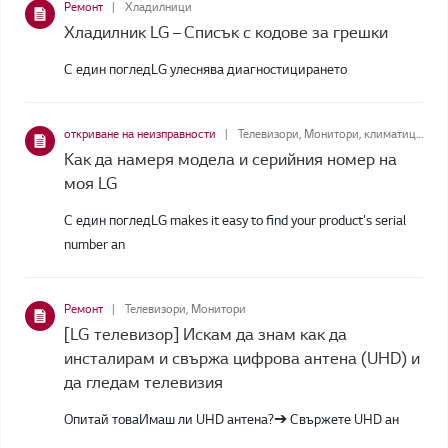
Ремонт
Хладилници
Хладилник LG – Списък с кодове за грешки
С един погледLG улеснява диагностицирането
откриване на неизправности
Телевизори, Монитори, климатици, Термопомпени бойлери, Аудио, Домашно кино, DVD плейъри, Smart Box, Микровълнови печки, Микровълнови фурни, Професионални монитори, Xотелски телевизор, Oблачно устройство, Медицински монитори, Други продукти, Хладилници, TV аксесоари, Проектори, Прахосмукачки, Styler™, Миялни машини, Перални машини, Сушилни
Как да намеря модела и серийния номер на
моя LG
С един погледLG makes it easy to find your product's serial
number an
Ремонт
Телевизори, Монитори
[LG телевизор] Искам да знам как да
инсталирам и свържа цифрова антена (UHD) и
да гледам телевизия
Опитай товаИмаш ли UHD антена?➔ Свържете UHD ан