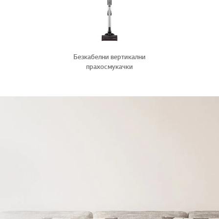
Безкабелни вертикални
прахосмукачки