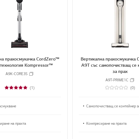
4
4
4
4
S
h
H
A
R
E
на прахосмукачка CordZero™
Вертикална прахосмукачка 
 технология Kompressor™
A9T със самопочистващ се 
за прах
A9K-CORE3S
A9T-PRIME1C
(1)
(0)
смукване
Самопочистващ се контейнер з
иране на прахта
Компресиране на прахта