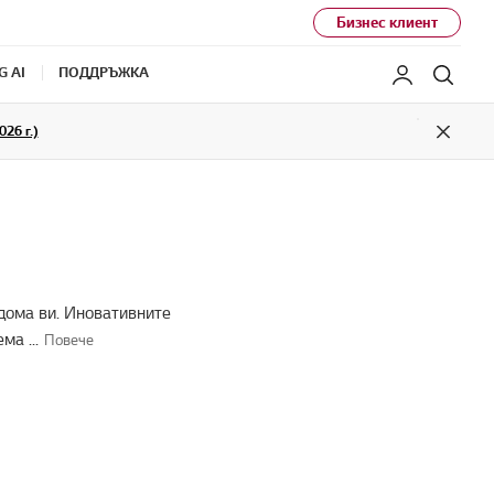
Бизнес клиент
G AI
ПОДДРЪЖКА
Моят LG
Търс
26 г.)
Close
дома ви. Иновативните
тема
...
Повече