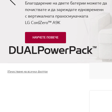
Благодарение на двете батерии можете да
почиствате и да зареждате едновременн
с вертикалната прахосмукачката
LG CordZero™ A9K
НАУЧЕТЕ ПОВЕЧЕ
Изчистване на всички филтри