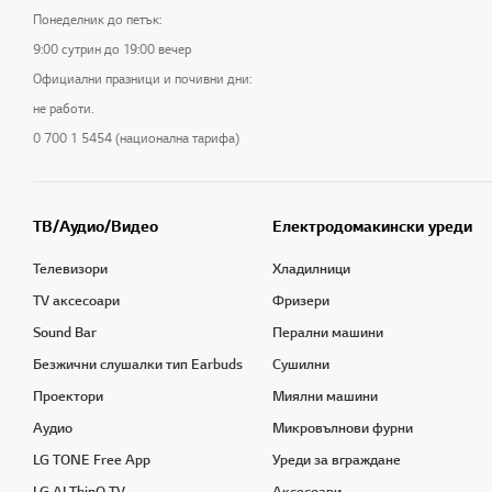
Понеделник до петък:
9:00 сутрин до 19:00 вечер
Официални празници и почивни дни:
не работи.
0 700 1 5454 (национална тарифа)
ТB/Аудио/Видео
Електродомакински уреди
Телевизори
Хладилници
TV аксесоари
Фризери
Sound Bar
Перални машини
Безжични слушалки тип Earbuds
Сушилни
Проектори
Миялни машини
Аудио
Микровълнови фурни
LG TONE Free App
Уреди за вграждане