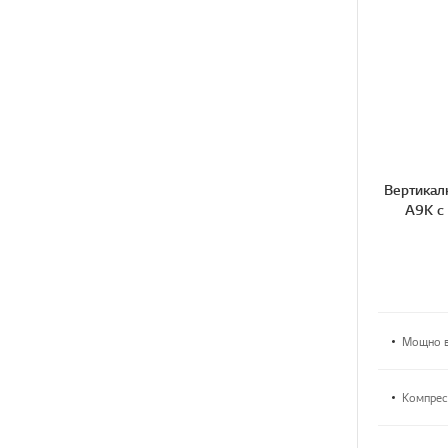
Вертикал
A9K с
Мощно в
Компрес