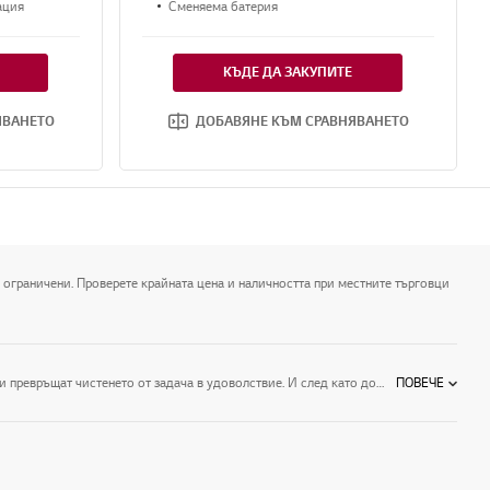
ация
Сменяема батерия
КЪДЕ ДА ЗАКУПИТЕ
ЯВАНЕТО
ДОБАВЯНЕ КЪМ СРАВНЯВАНЕТО
 ограничени. Проверете крайната цена и наличността при местните търговци
Направете чистенето на дома лесно с прахосмукачките на LG. Благодарение на своя мощен мотор, нашите леки безкабелни прахосмукачки достигат всеки ъгъл и превръщат чистенето от задача в удоволствие. И след като домът ви светне, почистването на вашата LG прахосмукачка става за нула време, за да може да се насладите на своя ден.
ПОВЕЧЕ