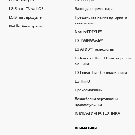
LG AI ThinQ TV
Аксесоари
LG Smart TV webOS
Защо да перем с пара
LG Smart продукти
Предимства на инверторната
технология
Netflix Регистрация
NatureFRESH™
LG TWINWash™
LG AI DD™ технология
LG Inverter Direct Drive перални
машини
LG Linear Inverter хладилници
LG ThinQ
Прахосмукачки
Безкабелни вертикални
прахосмукачки
КЛИМАТИЧНА ТЕХНИКА
климатици