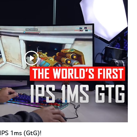
IPS 1ms (GtG)!