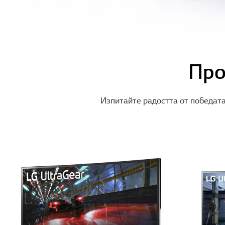
Про
Изпитайте радостта от победат