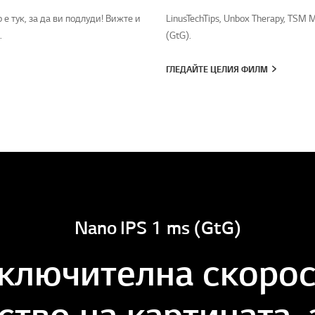
е тук, за да ви подлуди! Вижте и
LinusTechTips, Unbox Therapy, TSM
.
(GtG).
ГЛЕДАЙТЕ ЦЕЛИЯ ФИЛМ
Nano IPS 1 ms (GtG)
ключителна скорос
ство на картината, 