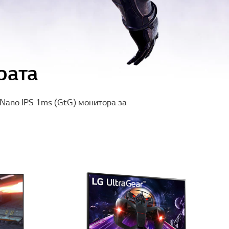
рата
Nano IPS 1ms (GtG) монитора за