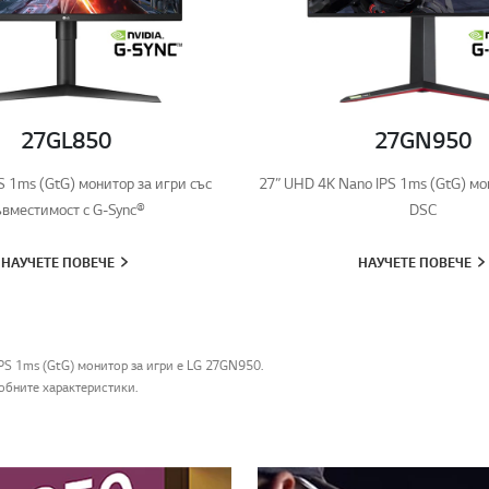
27GL850
27GN950
S 1ms (GtG) монитор за игри със
27” UHD 4K Nano IPS 1ms (GtG) мо
ъвместимост с G-Sync®
DSC
НАУЧЕТЕ ПОВЕЧЕ
НАУЧЕТЕ ПОВЕЧЕ
IPS 1ms (GtG) монитор за игри е LG 27GN950.
робните характеристики.