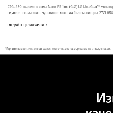
27GL850, първият в света Nano IPS 1ms (GtG) LG UltraGear™ монитор 
се уверете сами колко чудовищен може да бъде мониторът 27GL850
ГЛЕДАЙТЕ ЦЕЛИЯ ФИЛМ
*Горните видео миниатюри са заснети от видео съдържание на инфлуенсъри.
Из
каче