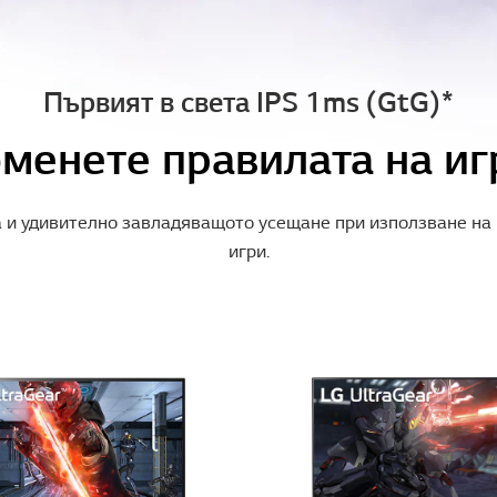
Първият в света IPS 1ms (GtG)*
менете правилата на иг
а и удивително завладяващото усещане при използване на 
игри.