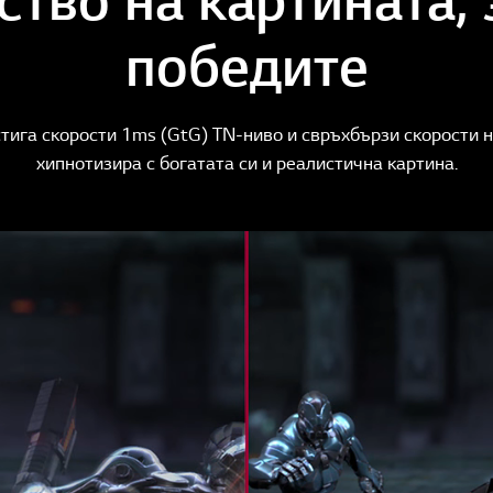
победите
стига скорости 1ms (GtG) TN-ниво и свръхбързи скорости н
хипнотизира с богатата си и реалистична картина.