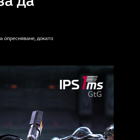
а опресняване, докато