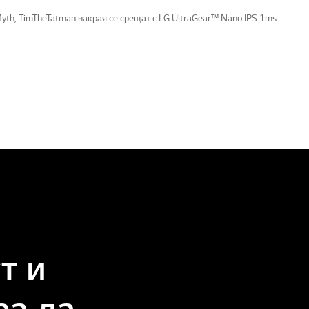
 Myth, TimTheTatman накрая се срещат с LG UltraGear™ Nano IPS 1ms
т и
за да