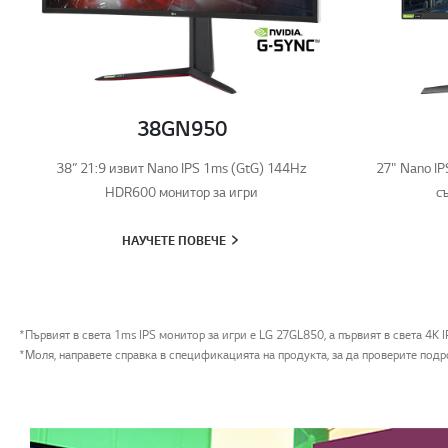
38GN950
38” 21:9 извит Nano IPS 1ms (GtG) 144Hz
27" Nano IP
HDR600 монитор за игри
с
НАУЧЕТЕ ПОВЕЧЕ
*Първият в света 1ms IPS монитор за игри е LG 27GL850, а първият в света 4K 
*Моля, направете справка в спецификацията на продукта, за да проверите под