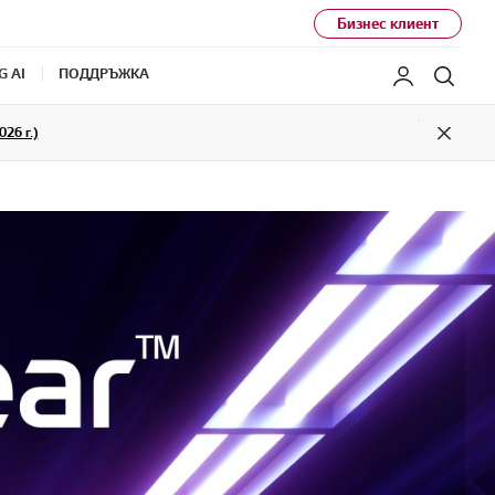
Бизнес клиент
G AI
ПОДДРЪЖКА
Моят LG
Търс
26 г.)
Close