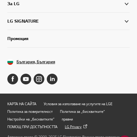
За LG
LG SIGNATURE
Промоция
България, България
КАРТА НА САЙТА
Условия за използване на услугите на LGE
Политика за поверителност
Политика за „бисквитките“
Настройки на „бисквитките“
правни
ПОМОЩ ПРИ ДОСТЪПНОСТТА
LG Privacy
Авторско право © 2009-2025 LG Electronics. Всички права запазени