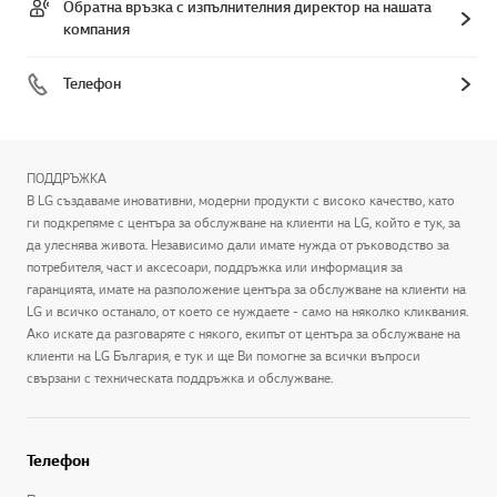
Обратна връзка с изпълнителния директор на нашата
компания
Телефон
ПОДДРЪЖКА
В LG създаваме иновативни, модерни продукти с високо качество, като
ги подкрепяме с центъра за обслужване на клиенти на LG, който е тук, за
да улеснява живота. Независимо дали имате нужда от ръководство за
потребителя, част и аксесоари, поддръжка или информация за
гаранцията, имате на разположение центъра за обслужване на клиенти на
LG и всичко останало, от което се нуждаете - само на няколко кликвания.
Ако искате да разговаряте с някого, екипът от центъра за обслужване на
клиенти на LG България, е тук и ще Ви помогне за всички въпроси
свързани с техническата поддръжка и обслужване.
Телефон