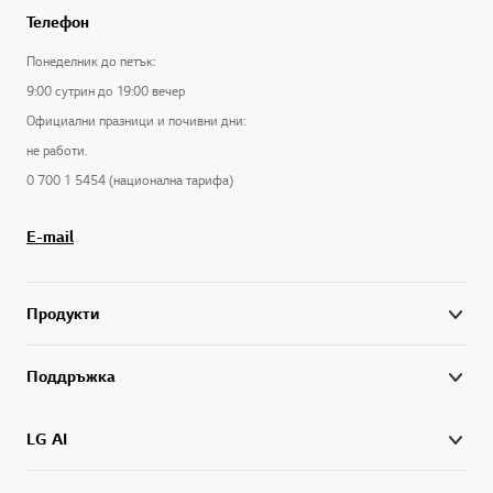
Телефон
Понеделник до петък:
9:00 сутрин до 19:00 вечер
Официални празници и почивни дни:
не работи.
0 700 1 5454 (национална тарифа)
E-mail
Продукти
Поддръжка
LG AI