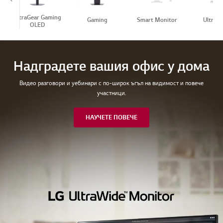
UltraGear Gaming
Gaming
Smart Monitor
UltraW
OLED
Надградете вашия офис у дома
Видео разговори и уебинари с по-широк ъгъл на видимост и повече
участници.
НАУЧЕТЕ ПОВЕЧЕ