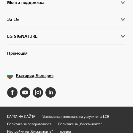
Моята поддръжка
За LG
LG SIGNATURE
Промоция
България, България
КАРТА НА САЙТА
Условия за използване на услугите на LGE
Политика за поверителност
Политика за „бисквитките“
Настройки на „бисквитките“
правни