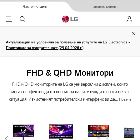
Частен клиент
Бизнес клиент
Menu
Търсене
Моят L
Clo
Актуализации на условията за ползване на услугите на LG Electronics и
Политиката за поверителност (29.04.2026 г.)
FHD & QHD Монитори
FHD и QHD мониторите на LG са универсални дисплеи, които
могат перфектно да отговорят на вашите нужди в почти всяка
ситуация. Изчистеният потребителски интерфейс ви да
...
Повече
Scroll Left