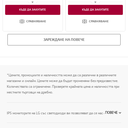
1ms (GtG) време за реакция
160Hz честота на опресняване, 1ms MBR
КЪДЕ ДА ЗАКУПИТЕ
КЪДЕ ДА ЗАКУПИТЕ
®
®
DisplayHDR™ 400 с DCI-P3 95%
NVIDIA
G-SYNC
Compatible / AMD FreeSync™ Premium / VESA Certified AdaptiveSync
СРАВНЯВАНЕ
СРАВНЯВАНЕ
ЗАРЕЖДАНЕ НА ПОВЕЧЕ
*Цените, промоциите и наличността може да са различни в различните
магазини и онлайн. Цените може да бъдат променяни без предизвестие.
Количествата са ограничени. Проверете крайната цена и наличността при
местните търговци на дребно.
IPS мониторите на LG със светодиоди ви позволяват да се насладите на дълбоки черни тонове и ослепително ярки цветове. Мониторите на LG разполагат и с технология против трептене и ниски емисии на синя светлина, които защитават очите ви, без да компрометират качеството на изображението.
ПОВЕЧЕ