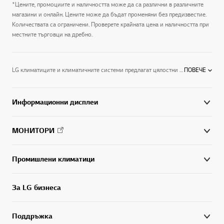
*Цените, промоциите и наличността може да са различни в различните
магазини и онлайн. Цените може да бъдат променяни без предизвестие.
Количествата са ограничени. Проверете крайната цена и наличността при
местните търговци на дребно.
LG климатиците и климатичните системи предлагат цялостни решения за всички видове сгради, от частни жилища до промишлени обекти.Дизайнът, характеристиките и спецификациите са предмет на промяна без предизвестие. Изображенията на екрана са симулирани и/или драматизирани. Някои характеристики във видеото е възможно да се предлагат за всички модели. Вижте раздела ТЕХНИЧЕСКИ СПЕЦИФИКАЦИИ за пълен списък на характеристиките по модели. Характеристиките, показани на продуктовите изображения, може да се различават за различните региони, държави и модели.
ПОВЕЧЕ
Информационни дисплеи
МОНИТОРИ
Промишлени климатици
За LG бизнеса
Поддръжка