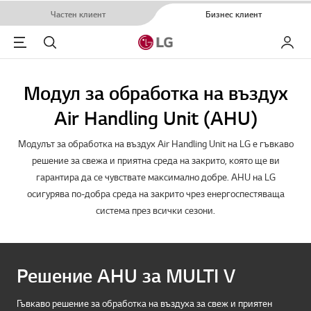
Частен клиент
Бизнес клиент
Menu
Търсене
Моят L
Модул за обработка на въздух
Air Handling Unit (AHU)
Модулът за обработка на въздух Air Handling Unit на LG е гъвкаво
решение за свежа и приятна среда на закрито, която ще ви
гарантира да се чувствате максимално добре. AHU на LG
осигурява по-добра среда на закрито чрез енергоспестяваща
система през всички сезони.
Решение AHU за MULTI V
Гъвкаво решение за обработка на въздуха за свеж и приятен