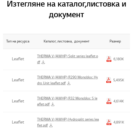
Изтегляне на каталог, листовка и
документ
Тип на ресурса
Каталог, листовка, документ
Размер
Title , Size Table List
THERMA V (AWHP) Split series leaflet.p
Leaflet
6,180K
df
THERMA V (AWHP) R290 Monobloc Hy
Leaflet
5,495K
dro Unit leaflet.pdf
THERMA V (AWHP) R32 Monobloc S le
Leaflet
4,614K
aflet.pdf
THERMA V (AWHP) Hydrosplit series lea
Leaflet
4,891K
flet.pdf