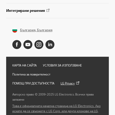
Интегрирани решения
България, България
КАРТА НА САЙТА
УСЛОВИЯ ЗА ИЗПОЛЗВАНЕ
Политика за поверителност
ПОМОЩ ПРИ ДОСТЪПНОСТТА
LG Privacy
Авторско право © 2009-2025 LG Electronics. Всички права
запазени
Това е официалната начална страница на LG Electronics. Ако
искате да се свържете с LG Corp. или други клонове на LG,