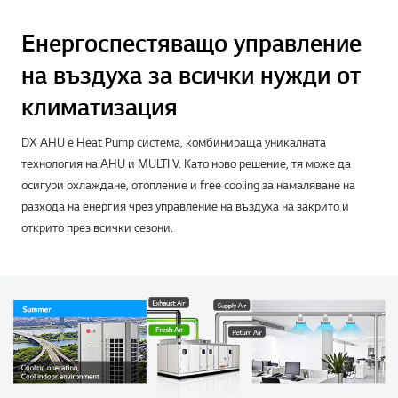
Енергоспестяващо управление
на въздуха за всички нужди от
климатизация
DX AHU е Heat Pump система, комбинираща уникалната
технология на АHU и MULTI V. Като ново решение, тя може да
осигури охлаждане, отопление и free cooling за намаляване на
разхода на енергия чрез управление на въздуха на закрито и
открито през всички сезони.