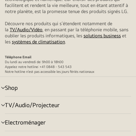
facilitent et rendent la vie meilleure, tout en étant attentif à
notre planète, est la promesse tenue des produits signés LG.
Découvre nos produits qui s’étendent notamment de
la
TV/Audio/Vidéo
, en passant par la téléphonie mobile, sans
oublier les produits informatiques, les
solutions business
et
les
systèmes de climatisation
.
Téléphone
Email
Du lundi au vendredi de: 9h00 à 18h00
Appelez notre hotline: +41 0848 - 543 543
Notre hotline n’est pas accessible les jours fériés nationaux
Shop
menu
déroulant
TV/Audio/Projecteur
menu
déroulant
Electroménager
menu
déroulant