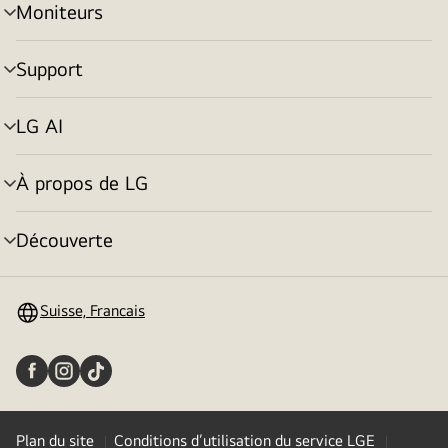
Moniteurs
menu
déroulant
Support
menu
déroulant
LG AI
menu
déroulant
À propos de LG
menu
déroulant
Découverte
menu
déroulant
Suisse, Francais
Plan du site
Conditions d’utilisation du service LGE