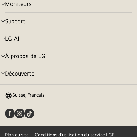
Moniteurs
menu
déroulant
Support
menu
déroulant
LG AI
menu
déroulant
À propos de LG
menu
déroulant
Découverte
menu
déroulant
Suisse, Francais
Plan du site
Conditions d’utilisation du service LGE