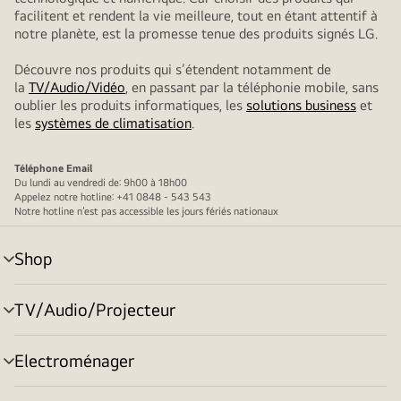
facilitent et rendent la vie meilleure, tout en étant attentif à
notre planète, est la promesse tenue des produits signés LG.
Découvre nos produits qui s’étendent notamment de
la
TV/Audio/Vidéo
, en passant par la téléphonie mobile, sans
oublier les produits informatiques, les
solutions business
et
les
systèmes de climatisation
.
Téléphone
Email
Du lundi au vendredi de: 9h00 à 18h00
Appelez notre hotline: +41 0848 - 543 543
Notre hotline n’est pas accessible les jours fériés nationaux
Shop
menu
déroulant
TV/Audio/Projecteur
menu
déroulant
Electroménager
menu
déroulant