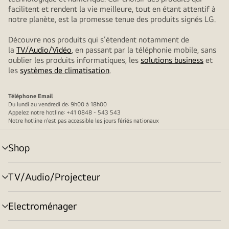
facilitent et rendent la vie meilleure, tout en étant attentif à
notre planète, est la promesse tenue des produits signés LG.
Découvre nos produits qui s’étendent notamment de
la
TV/Audio/Vidéo
, en passant par la téléphonie mobile, sans
oublier les produits informatiques, les
solutions business
et
les
systèmes de climatisation
.
Téléphone
Email
Du lundi au vendredi de: 9h00 à 18h00
Appelez notre hotline: +41 0848 - 543 543
Notre hotline n’est pas accessible les jours fériés nationaux
Shop
menu
déroulant
TV/Audio/Projecteur
menu
déroulant
Electroménager
menu
déroulant