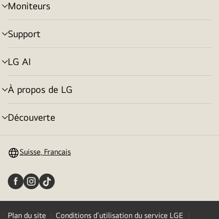
Moniteurs
menu
déroulant
Support
menu
déroulant
LG AI
menu
déroulant
À propos de LG
menu
déroulant
Découverte
menu
déroulant
Suisse, Francais
Plan du site
Conditions d’utilisation du service LGE