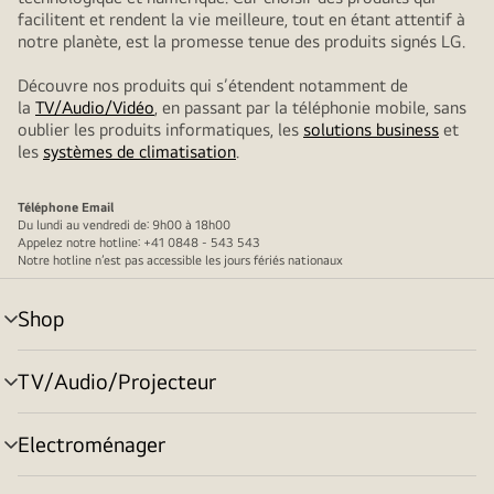
facilitent et rendent la vie meilleure, tout en étant attentif à
notre planète, est la promesse tenue des produits signés LG.
Découvre nos produits qui s’étendent notamment de
la
TV/Audio/Vidéo
, en passant par la téléphonie mobile, sans
oublier les produits informatiques, les
solutions business
et
les
systèmes de climatisation
.
Téléphone
Email
Du lundi au vendredi de: 9h00 à 18h00
Appelez notre hotline: +41 0848 - 543 543
Notre hotline n’est pas accessible les jours fériés nationaux
Shop
menu
déroulant
TV/Audio/Projecteur
menu
déroulant
Electroménager
menu
déroulant