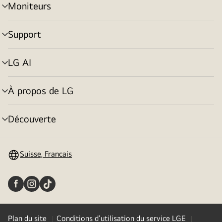
Moniteurs
menu
déroulant
Support
menu
déroulant
LG AI
menu
déroulant
À propos de LG
menu
déroulant
Découverte
menu
déroulant
Suisse, Francais
Plan du site
Conditions d’utilisation du service LGE