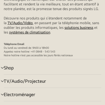
facilitent et rendent la vie meilleure, tout en étant attentif à
notre planète, est la promesse tenue des produits signés LG.
Découvre nos produits qui s’étendent notamment de
la
TV/Audio/Vidéo
, en passant par la téléphonie mobile, sans
oublier les produits informatiques, les
solutions business
et
les
systèmes de climatisation
.
Téléphone
Email
Du lundi au vendredi de: 9h00 à 18h00
Appelez notre hotline: +41 0848 - 543 543
Notre hotline n’est pas accessible les jours fériés nationaux
Shop
menu
déroulant
TV/Audio/Projecteur
menu
déroulant
Electroménager
menu
déroulant