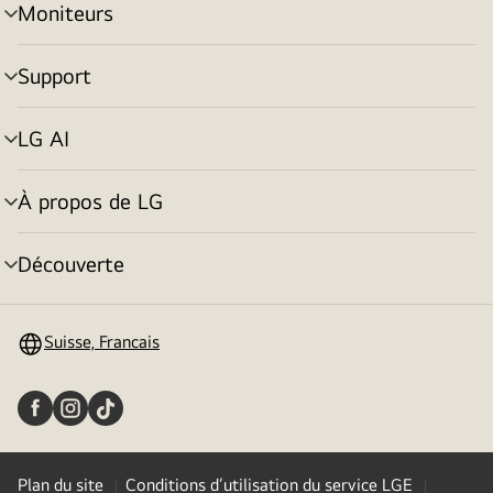
Moniteurs
menu
déroulant
Support
menu
déroulant
LG AI
menu
déroulant
À propos de LG
menu
déroulant
Découverte
menu
déroulant
Suisse, Francais
Plan du site
Conditions d’utilisation du service LGE