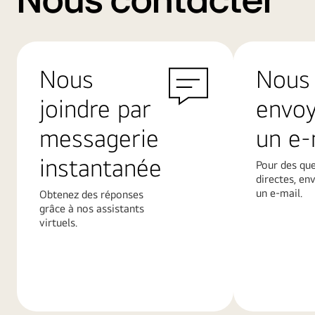
Nous contacter
Nous
Nous
joindre par
envo
messagerie
un e-
instantanée
Pour des qu
directes, en
un e-mail.
Obtenez des réponses
grâce à nos assistants
virtuels.
En
En
savoir
savoir
plus
plus