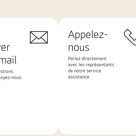
Appelez-
yer
nous
mail
Parlez directement
avec les représentants
de notre service
estions
assistance.
voyez-nous
En
savoir
plus