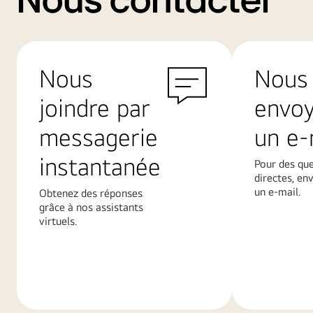
Nous contacter
Nous
Nous
joindre par
envo
messagerie
un e-
instantanée
Pour des qu
directes, en
un e-mail.
Obtenez des réponses
grâce à nos assistants
virtuels.
En
En
savoir
savoir
plus
plus