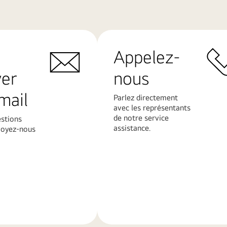
Appelez-
yer
nous
mail
Parlez directement
avec les représentants
de notre service
estions
assistance.
voyez-nous
En
savoir
plus