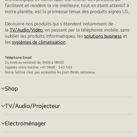
facilitent et rendent la vie meilleure, tout en étant attentif à
notre planète, est la promesse tenue des produits signés LG.
Découvre nos produits qui s’étendent notamment de
la
TV/Audio/Vidéo
, en passant par la téléphonie mobile, sans
oublier les produits informatiques, les
solutions business
et
les
systèmes de climatisation
.
Téléphone
Email
Du lundi au vendredi de: 9h00 à 18h00
Appelez notre hotline: +41 0848 - 543 543
Notre hotline n’est pas accessible les jours fériés nationaux
Shop
menu
déroulant
TV/Audio/Projecteur
menu
déroulant
Electroménager
menu
déroulant