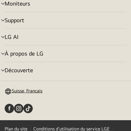
Moniteurs
menu
déroulant
Support
menu
déroulant
LG AI
menu
déroulant
À propos de LG
menu
déroulant
Découverte
menu
déroulant
Suisse, Francais
Plan du site
Conditions d’utilisation du service LGE