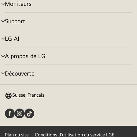
Moniteurs
menu
déroulant
Support
menu
déroulant
LG AI
menu
déroulant
À propos de LG
menu
déroulant
Découverte
menu
déroulant
Suisse, Francais
Plan du site
Conditions d’utilisation du service LGE