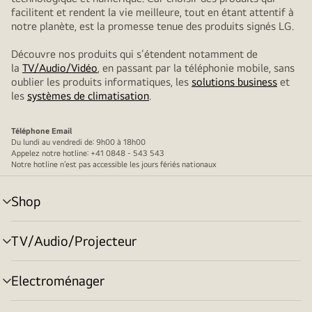
facilitent et rendent la vie meilleure, tout en étant attentif à
notre planète, est la promesse tenue des produits signés LG.
Découvre nos produits qui s’étendent notamment de
la
TV/Audio/Vidéo
, en passant par la téléphonie mobile, sans
oublier les produits informatiques, les
solutions business
et
les
systèmes de climatisation
.
Téléphone
Email
Du lundi au vendredi de: 9h00 à 18h00
Appelez notre hotline: +41 0848 - 543 543
Notre hotline n’est pas accessible les jours fériés nationaux
Shop
menu
déroulant
TV/Audio/Projecteur
menu
déroulant
Electroménager
menu
déroulant