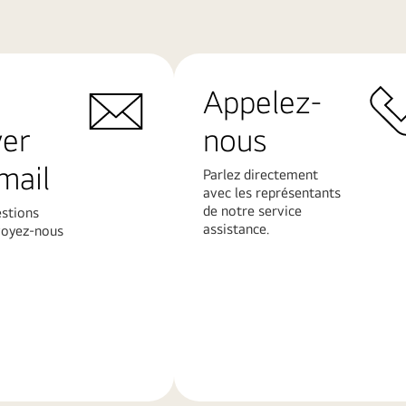
Appelez-
yer
nous
mail
Parlez directement
avec les représentants
de notre service
estions
assistance.
voyez-nous
En
savoir
plus