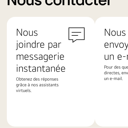
Nous contacter
Nous
Nous
joindre par
envo
messagerie
un e-
instantanée
Pour des qu
directes, en
un e-mail.
Obtenez des réponses
grâce à nos assistants
virtuels.
En
En
savoir
savoir
plus
plus