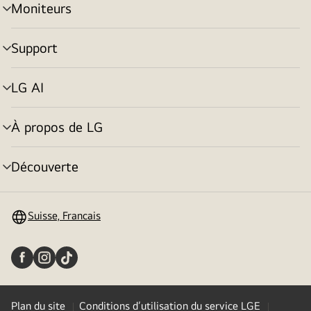
Moniteurs
menu
déroulant
Support
menu
déroulant
LG AI
menu
déroulant
À propos de LG
menu
déroulant
Découverte
menu
déroulant
Suisse, Francais
Plan du site
Conditions d’utilisation du service LGE