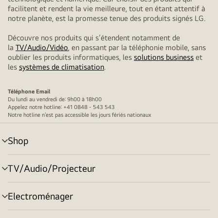
facilitent et rendent la vie meilleure, tout en étant attentif à
notre planète, est la promesse tenue des produits signés LG.
Découvre nos produits qui s’étendent notamment de
la
TV/Audio/Vidéo
, en passant par la téléphonie mobile, sans
oublier les produits informatiques, les
solutions business
et
les
systèmes de climatisation
.
Téléphone
Email
Du lundi au vendredi de: 9h00 à 18h00
Appelez notre hotline: +41 0848 - 543 543
Notre hotline n’est pas accessible les jours fériés nationaux
Shop
menu
déroulant
TV/Audio/Projecteur
menu
déroulant
Electroménager
menu
déroulant