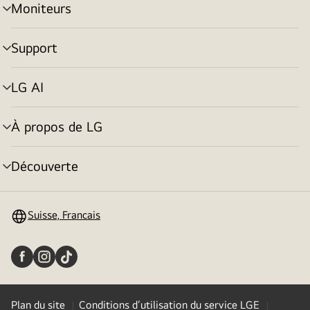
Moniteurs
menu
déroulant
Support
menu
déroulant
LG AI
menu
déroulant
À propos de LG
menu
déroulant
Découverte
menu
déroulant
Suisse, Francais
Plan du site
Conditions d’utilisation du service LGE