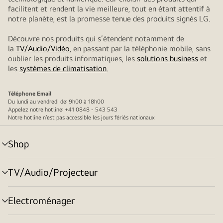
facilitent et rendent la vie meilleure, tout en étant attentif à
notre planète, est la promesse tenue des produits signés LG.
Découvre nos produits qui s’étendent notamment de
la
TV/Audio/Vidéo
, en passant par la téléphonie mobile, sans
oublier les produits informatiques, les
solutions business
et
les
systèmes de climatisation
.
Téléphone
Email
Du lundi au vendredi de: 9h00 à 18h00
Appelez notre hotline: +41 0848 - 543 543
Notre hotline n’est pas accessible les jours fériés nationaux
Shop
menu
déroulant
TV/Audio/Projecteur
menu
déroulant
Electroménager
menu
déroulant