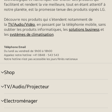
facilitent et rendent la vie meilleure, tout en étant attentif à
notre planète, est la promesse tenue des produits signés LG.
Découvre nos produits qui s’étendent notamment de
la
TV/Audio/Vidéo
, en passant par la téléphonie mobile, sans
oublier les produits informatiques, les
solutions business
et
les
systèmes de climatisation
.
Téléphone
Email
Du lundi au vendredi de: 9h00 à 18h00
Appelez notre hotline: +41 0848 - 543 543
Notre hotline n’est pas accessible les jours fériés nationaux
Shop
menu
déroulant
TV/Audio/Projecteur
menu
déroulant
Electroménager
menu
déroulant