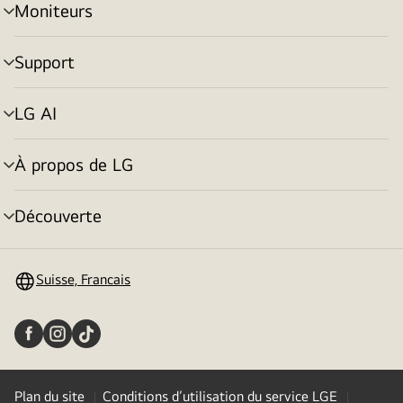
Moniteurs
menu
déroulant
Support
menu
déroulant
LG AI
menu
déroulant
À propos de LG
menu
déroulant
Découverte
menu
déroulant
Suisse, Francais
Plan du site
Conditions d’utilisation du service LGE