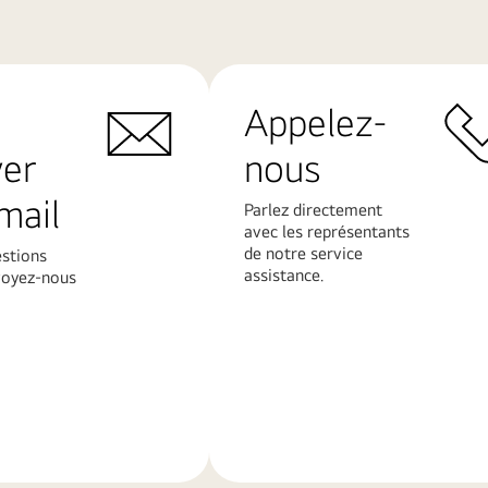
Appelez-
yer
nous
mail
Parlez directement
avec les représentants
de notre service
estions
assistance.
voyez-nous
En
savoir
plus