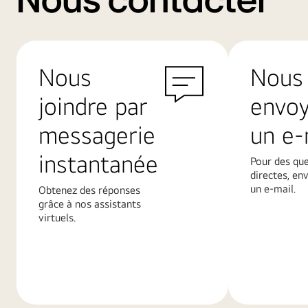
Nous contacter
Nous
Nous
joindre par
envo
messagerie
un e-
instantanée
Pour des qu
directes, en
un e-mail.
Obtenez des réponses
grâce à nos assistants
virtuels.
En
En
savoir
savoir
plus
plus