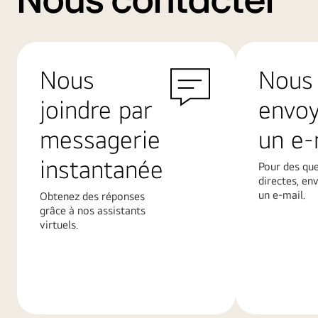
Nous contacter
Nous
Nous
joindre par
envo
messagerie
un e-
instantanée
Pour des qu
directes, en
un e-mail.
Obtenez des réponses
grâce à nos assistants
virtuels.
En
En
savoir
savoir
plus
plus