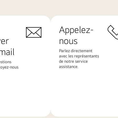
Appelez-
yer
nous
mail
Parlez directement
avec les représentants
de notre service
estions
assistance.
voyez-nous
En
savoir
plus