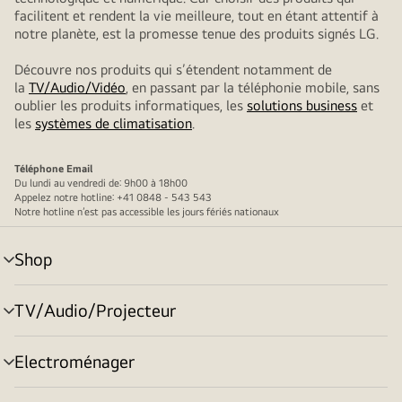
facilitent et rendent la vie meilleure, tout en étant attentif à
notre planète, est la promesse tenue des produits signés LG.
Découvre nos produits qui s’étendent notamment de
la
TV/Audio/Vidéo
, en passant par la téléphonie mobile, sans
oublier les produits informatiques, les
solutions business
et
les
systèmes de climatisation
.
Téléphone
Email
Du lundi au vendredi de: 9h00 à 18h00
Appelez notre hotline: +41 0848 - 543 543
Notre hotline n’est pas accessible les jours fériés nationaux
Shop
menu
déroulant
TV/Audio/Projecteur
menu
déroulant
Electroménager
menu
déroulant