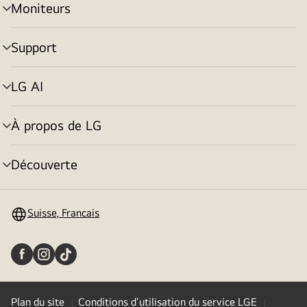
Moniteurs
menu
déroulant
Support
menu
déroulant
LG AI
menu
déroulant
À propos de LG
menu
déroulant
Découverte
menu
déroulant
Suisse, Francais
Plan du site
Conditions d’utilisation du service LGE