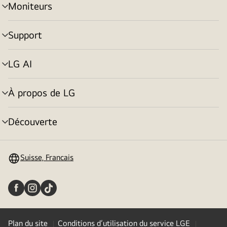
Moniteurs
menu
déroulant
Support
menu
déroulant
LG AI
menu
déroulant
À propos de LG
menu
déroulant
Découverte
menu
déroulant
Suisse, Francais
Plan du site
Conditions d’utilisation du service LGE