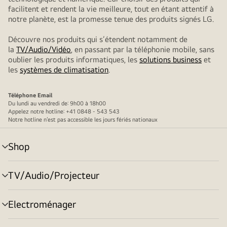
facilitent et rendent la vie meilleure, tout en étant attentif à
notre planète, est la promesse tenue des produits signés LG.
Découvre nos produits qui s’étendent notamment de
la
TV/Audio/Vidéo
, en passant par la téléphonie mobile, sans
oublier les produits informatiques, les
solutions business
et
les
systèmes de climatisation
.
Téléphone
Email
Du lundi au vendredi de: 9h00 à 18h00
Appelez notre hotline: +41 0848 - 543 543
Notre hotline n’est pas accessible les jours fériés nationaux
Shop
menu
déroulant
TV/Audio/Projecteur
menu
déroulant
Electroménager
menu
déroulant