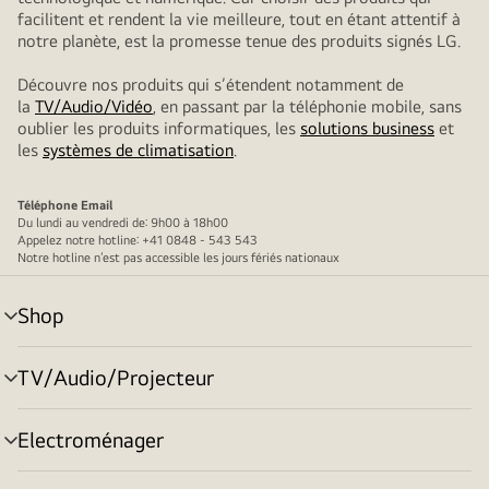
facilitent et rendent la vie meilleure, tout en étant attentif à
notre planète, est la promesse tenue des produits signés LG.
Découvre nos produits qui s’étendent notamment de
la
TV/Audio/Vidéo
, en passant par la téléphonie mobile, sans
oublier les produits informatiques, les
solutions business
et
les
systèmes de climatisation
.
Téléphone
Email
Du lundi au vendredi de: 9h00 à 18h00
Appelez notre hotline: +41 0848 - 543 543
Notre hotline n’est pas accessible les jours fériés nationaux
Shop
menu
déroulant
TV/Audio/Projecteur
menu
déroulant
Electroménager
menu
déroulant