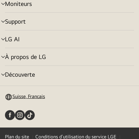
Moniteurs
menu
déroulant
Support
menu
déroulant
LG AI
menu
déroulant
À propos de LG
menu
déroulant
Découverte
menu
déroulant
Suisse, Francais
Plan du site
Conditions d’utilisation du service LGE