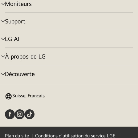
Moniteurs
menu
déroulant
Support
menu
déroulant
LG AI
menu
déroulant
À propos de LG
menu
déroulant
Découverte
menu
déroulant
Suisse, Francais
Plan du site
Conditions d’utilisation du service LGE