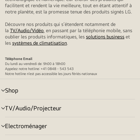
facilitent et rendent la vie meilleure, tout en étant attentif à
notre planète, est la promesse tenue des produits signés LG.
Découvre nos produits qui s’étendent notamment de
la
TV/Audio/Vidéo
, en passant par la téléphonie mobile, sans
oublier les produits informatiques, les
solutions business
et
les
systèmes de climatisation
.
Téléphone
Email
Du lundi au vendredi de: 9h00 à 18h00
Appelez notre hotline: +41 0848 - 543 543
Notre hotline n’est pas accessible les jours fériés nationaux
Shop
menu
déroulant
TV/Audio/Projecteur
menu
déroulant
Electroménager
menu
déroulant