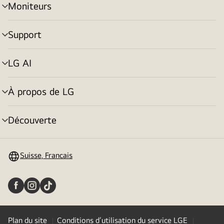
Moniteurs
menu
déroulant
Support
menu
déroulant
LG AI
menu
déroulant
À propos de LG
menu
déroulant
Découverte
menu
déroulant
Suisse, Francais
Plan du site
Conditions d’utilisation du service LGE