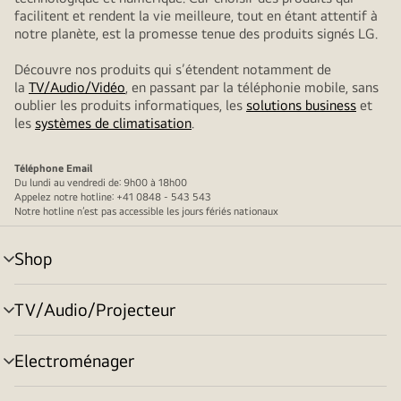
facilitent et rendent la vie meilleure, tout en étant attentif à
notre planète, est la promesse tenue des produits signés LG.
Découvre nos produits qui s’étendent notamment de
la
TV/Audio/Vidéo
, en passant par la téléphonie mobile, sans
oublier les produits informatiques, les
solutions business
et
les
systèmes de climatisation
.
Téléphone
Email
Du lundi au vendredi de: 9h00 à 18h00
Appelez notre hotline: +41 0848 - 543 543
Notre hotline n’est pas accessible les jours fériés nationaux
Shop
menu
déroulant
TV/Audio/Projecteur
menu
déroulant
Electroménager
menu
déroulant