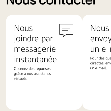
Nous contacter
Nous
Nous
joindre par
envo
messagerie
un e-
instantanée
Pour des qu
directes, en
un e-mail.
Obtenez des réponses
grâce à nos assistants
virtuels.
En
En
savoir
savoir
plus
plus