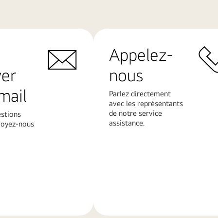
Appelez-
yer
nous
mail
Parlez directement
avec les représentants
de notre service
estions
assistance.
voyez-nous
En
savoir
plus