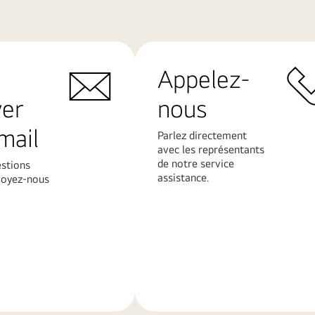
Appelez-
yer
nous
mail
Parlez directement
avec les représentants
de notre service
estions
assistance.
voyez-nous
En
savoir
plus