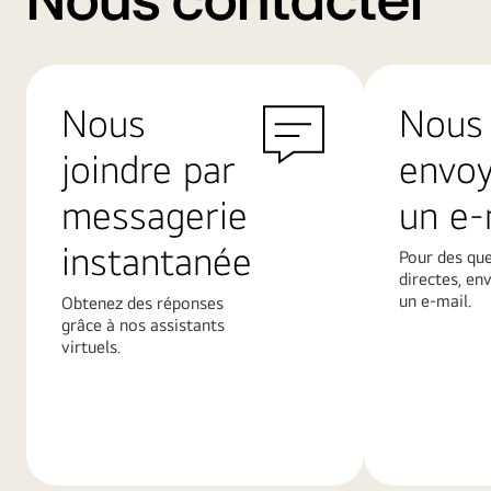
Nous contacter
Nous
Nous
joindre par
envo
messagerie
un e-
instantanée
Pour des qu
directes, en
un e-mail.
Obtenez des réponses
grâce à nos assistants
virtuels.
En
En
savoir
savoir
plus
plus