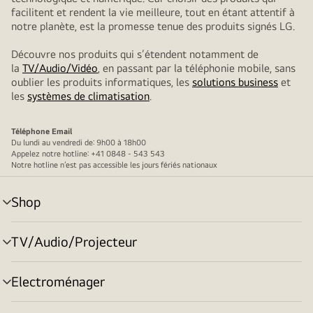
facilitent et rendent la vie meilleure, tout en étant attentif à
notre planète, est la promesse tenue des produits signés LG.
Découvre nos produits qui s’étendent notamment de
la
TV/Audio/Vidéo
, en passant par la téléphonie mobile, sans
oublier les produits informatiques, les
solutions business
et
les
systèmes de climatisation
.
Téléphone
Email
Du lundi au vendredi de: 9h00 à 18h00
Appelez notre hotline: +41 0848 - 543 543
Notre hotline n’est pas accessible les jours fériés nationaux
Shop
menu
déroulant
TV/Audio/Projecteur
menu
déroulant
Electroménager
menu
déroulant