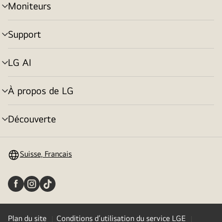
Moniteurs
menu
déroulant
Support
menu
déroulant
LG AI
menu
déroulant
À propos de LG
menu
déroulant
Découverte
menu
déroulant
Suisse, Francais
Plan du site
Conditions d’utilisation du service LGE