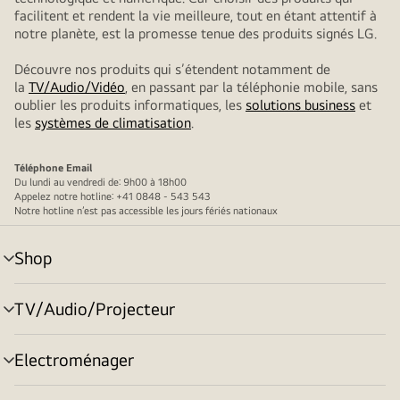
facilitent et rendent la vie meilleure, tout en étant attentif à
notre planète, est la promesse tenue des produits signés LG.
Découvre nos produits qui s’étendent notamment de
la
TV/Audio/Vidéo
, en passant par la téléphonie mobile, sans
oublier les produits informatiques, les
solutions business
et
les
systèmes de climatisation
.
Téléphone
Email
Du lundi au vendredi de: 9h00 à 18h00
Appelez notre hotline: +41 0848 - 543 543
Notre hotline n’est pas accessible les jours fériés nationaux
Shop
menu
déroulant
TV/Audio/Projecteur
menu
déroulant
Electroménager
menu
déroulant