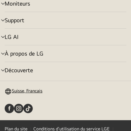
Moniteurs
menu
déroulant
Support
menu
déroulant
LG AI
menu
déroulant
À propos de LG
menu
déroulant
Découverte
menu
déroulant
Suisse, Francais
Plan du site
Conditions d’utilisation du service LGE