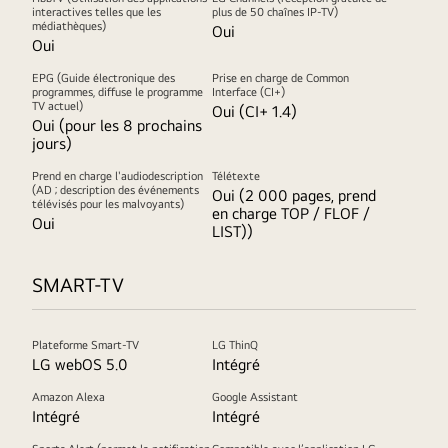
interactives telles que les
plus de 50 chaînes IP-TV)
médiathèques)
Oui
Oui
EPG (Guide électronique des
Prise en charge de Common
programmes, diffuse le programme
Interface (CI+)
TV actuel)
Oui (CI+ 1.4)
Oui (pour les 8 prochains
jours)
Prend en charge l'audiodescription
Télétexte
(AD ; description des événements
Oui (2 000 pages, prend
télévisés pour les malvoyants)
en charge TOP / FLOF /
Oui
LIST))
SMART-TV
Plateforme Smart-TV
LG ThinQ
LG webOS 5.0
Intégré
Amazon Alexa
Google Assistant
Intégré
Intégré