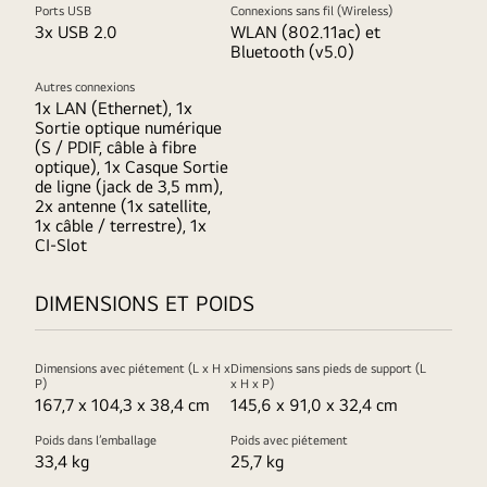
Ports USB
Connexions sans fil (Wireless)
3x USB 2.0
WLAN (802.11ac) et
Bluetooth (v5.0)
Autres connexions
1x LAN (Ethernet), 1x
Sortie optique numérique
(S / PDIF, câble à fibre
optique), 1x Casque Sortie
de ligne (jack de 3,5 mm),
2x antenne (1x satellite,
1x câble / terrestre), 1x
CI-Slot
DIMENSIONS ET POIDS
Dimensions avec piétement (L x H x
Dimensions sans pieds de support (L
P)
x H x P)
167,7 x 104,3 x 38,4 cm
145,6 x 91,0 x 32,4 cm
Poids dans l’emballage
Poids avec piétement
33,4 kg
25,7 kg