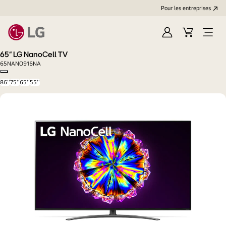
Pour les entreprises
Se
Panier
Ouvri
connecter
le
65“ LG NanoCell TV
menu
65NANO916NA
Copy model name
86''
75''
65''
55''