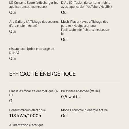
LG Content Store (télécharger les
DIAL (Diffusion du contenu mobile
applicationset les médias)
avecl’application YouTube-/Netflix)
Oui
Oui
Art Gallery (Affichage des œuvres
Music Player (avec affichage des
d’art enplein écran)
paroles) Navigateur pour
l'utilisation de fichiers/médias sur
Oui
le
Oui
réseau local (prise en charge de
DLNA)
Oui
EFFICACITÉ ÉNERGÉTIQUE
Classe d'efficacité énergétique (A -
Puissance absorbée (Veille)
G)
0,5 watts
G
Consommation électrique
Mode Économie d'énergie activé
118 kWh/1000h
Oui
Alimentation électrique