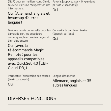
(NLP) pour un meilleur contrôle du
Favoris [appuyez sur « 0 »pendant
téléviseur et une récupération des
plus de 2 secondes])
informations
Oui
Oui (Allemand, anglais et
beaucoup d’autres
langues)
Télécommande universelle pour les
Convertir la parole en texte
barres de son, les décodeurs
(Speech-to-Text)
numériques, les consoles de jeu et
Oui
bien plus encore
Oui (avec la
télécommande Magic
Remote ; pour les
appareils compatibles
avec QuickSet 4.0 [UEI-
Cloud-DB])
Permettre l’expression des textes
Langue des menus
(text-to-speech)
Allemand, anglais et 35
Oui
autres langues
DIVERSES FONCTIONS