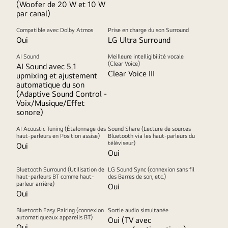
(Woofer de 20 W et 10 W
par canal)
Compatible avec Dolby Atmos
Prise en charge du son Surround
Oui
LG Ultra Surround
AI Sound
Meilleure intelligibilité vocale
(Clear Voice)
AI Sound avec 5.1
Clear Voice III
upmixing et ajustement
automatique du son
(Adaptive Sound Control -
Voix/Musique/Effet
sonore)
AI Acoustic Tuning (Étalonnage des
Sound Share (Lecture de sources
haut-parleurs en Position assise)
Bluetooth via les haut-parleurs du
téléviseur)
Oui
Oui
Bluetooth Surround (Utilisation de
LG Sound Sync (connexion sans fil
haut-parleurs BT comme haut-
des Barres de son, etc.)
parleur arrière)
Oui
Oui
Bluetooth Easy Pairing (connexion
Sortie audio simultanée
automatiqueaux appareils BT)
Oui (TV avec
Oui