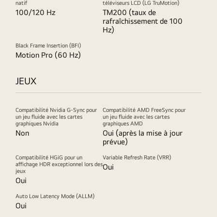
natif
téléviseurs LCD (LG TruMotion)
100/120 Hz
TM200 (taux de
rafraîchissement de 100
Hz)
Black Frame Insertion (BFI)
Motion Pro (60 Hz)
JEUX
Compatibilité Nvidia G-Sync pour
Compatibilité AMD FreeSync pour
un jeu fluide avec les cartes
un jeu fluide avec les cartes
graphiques Nvidia
graphiques AMD
Non
Oui (après la mise à jour
prévue)
Compatibilité HGiG pour un
Variable Refresh Rate (VRR)
affichage HDR exceptionnel lors des
Oui
jeux
Oui
Auto Low Latency Mode (ALLM)
Oui