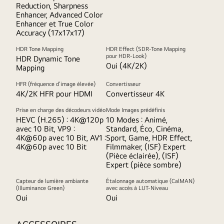
Reduction, Sharpness
Enhancer, Advanced Color
Enhancer et True Color
Accuracy (17x17x17)
HDR Tone Mapping
HDR Effect (SDR-Tone Mapping
pour HDR-Look)
HDR Dynamic Tone
Oui (4K/2K)
Mapping
HFR (fréquence d’image élevée)
Convertisseur
4K/2K HFR pour HDMI
Convertisseur 4K
Prise en charge des décodeurs vidéo
Mode Images prédéfinis
HEVC (H.265) : 4K@120p
10 Modes : Animé,
avec 10 Bit, VP9 :
Standard, Éco, Cinéma,
4K@60p avec 10 Bit, AV1 :
Sport, Game, HDR Effect,
4K@60p avec 10 Bit
Filmmaker, (ISF) Expert
(Pièce éclairée), (ISF)
Expert (pièce sombre)
Capteur de lumière ambiante
Étalonnage automatique (CalMAN)
(Illuminance Green)
avec accès à LUT-Niveau
Oui
Oui