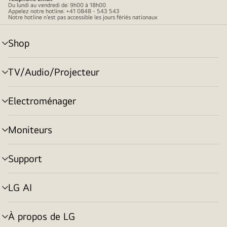
Du lundi au vendredi de: 9h00 à 18h00
Appelez notre hotline: +41 0848 - 543 543
Notre hotline n’est pas accessible les jours fériés nationaux
Shop
menu
déroulant
TV/Audio/Projecteur
menu
déroulant
Electroménager
menu
déroulant
Moniteurs
menu
déroulant
Support
menu
déroulant
LG AI
menu
déroulant
À propos de LG
menu