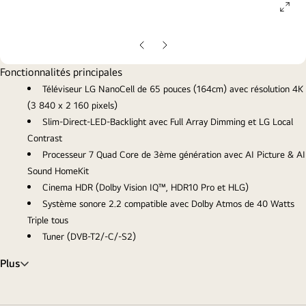
ope
gall
pop
Diapositive
Diapositive
précédente
suivante
Fonctionnalités principales
Téléviseur LG NanoCell de 65 pouces (164cm) avec résolution 4K
(3 840 x 2 160 pixels)
Slim-Direct-LED-Backlight avec Full Array Dimming et LG Local
Contrast
Processeur 7 Quad Core de 3ème génération avec AI Picture & AI
Sound HomeKit
Cinema HDR (Dolby Vision IQ™, HDR10 Pro et HLG)
Système sonore 2.2 compatible avec Dolby Atmos de 40 Watts
Triple tous
Tuner (DVB-T2/-C/-S2)
Plus