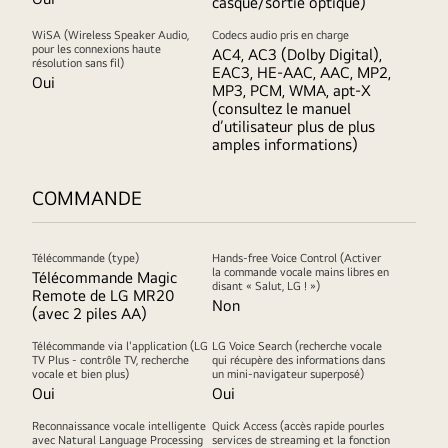
casque/sortie optique)
WiSA (Wireless Speaker Audio,
Codecs audio pris en charge
pour les connexions haute
AC4, AC3 (Dolby Digital),
résolution sans fil)
EAC3, HE-AAC, AAC, MP2,
Oui
MP3, PCM, WMA, apt-X
(consultez le manuel
d’utilisateur plus de plus
amples informations)
COMMANDE
Télécommande (type)
Hands-free Voice Control (Activer
la commande vocale mains libres en
Télécommande Magic
disant « Salut, LG ! »)
Remote de LG MR20
Non
(avec 2 piles AA)
Télécommande via l'application (LG
LG Voice Search (recherche vocale
TV Plus - contrôle TV, recherche
qui récupère des informations dans
vocale et bien plus)
un mini-navigateur superposé)
Oui
Oui
Reconnaissance vocale intelligente
Quick Access (accès rapide pourles
avec Natural Language Processing
services de streaming et la fonction