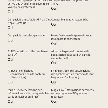
Sports Alert (permet la notification
Compatible avec l’application LG
active des événements sportifs de
ThinQ
vos équipes préférées)
Oui
Oui
Compatible avec Apple AirPlay 2 et
Compatible avec Amazon Echo
Apple HomeKit
Oui
Oui
Compatible avec Google Home
Home Dashboard (Aperçu de tous
les appareils connectés)
Oui
Oui
AI UX (Interface utilisateur basée
AI Home (Aperçu du contenu de
sur l'IA)
l'application basé sur l'IA dans le
menu Accueil)
Oui
Oui
AI Recommendations
Intelligent Edit (tri automatique
(Recommandations de contenu
des applications en fonction de leur
basées sur l'IA)
fréquence d'utilisation)
Oui
Oui
Music Discovery (affiche des
Magic Link (Informations détaillées
informations sur la musique de fond
sur le programme TV que vous
sur le téléviseur en direct)
regardez)
Oui
Oui