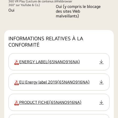
360 VR Play (Lecture de contenus à
Webbrowser
360° sur YouTube & Co.)
Oui (y compris le blocage
Oui
des sites Web
malveillants)
INFORMATIONS RELATIVES À LA
CONFORMITÉ
ENERGY LABEL
(
65NANO916NA
)
extension
EU Energy label 2019
(
65NANO916NA
)
extension
PRODUCT FICHE
(
65NANO916NA
)
extension