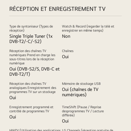
RÉCEPTION ET ENREGISTREMENT TV
Type de syntoniseur (Types de
Watch & Record (regarder la télé et
réception)
enregistrer en même temps)
Single Triple Tuner (1x
Non
DVB-T2/-C/-S2)
Réception des chaînes TV
Chaînes
numériques Prend en charge les
Oui
sous-titres lors de la réception
numérique
Oui (DVB-S2/S, DVB-C et
DVB-T2/T)
Réception des chaînes TV
Mémoire de stockage USB
analogiques Enregistrement des
Oui (chaînes de TV
programmes TV sur un stockage
numériques)
Oui
Enregistrement programmé et
TimeShift (Pause / Reprise
contrôlé de programmes TV
desprogrammes TV / Lecture
différée)
Oui
Oui
HbbTV (Utilisation des applications
LG Channels (réception gratuite de