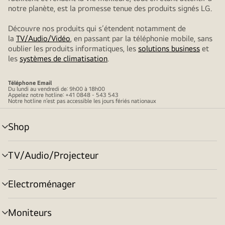
notre planète, est la promesse tenue des produits signés LG.
Découvre nos produits qui s’étendent notamment de
la
TV/Audio/Vidéo
, en passant par la téléphonie mobile, sans
oublier les produits informatiques, les
solutions business
et
les
systèmes de climatisation
.
Téléphone
Email
Du lundi au vendredi de: 9h00 à 18h00
Appelez notre hotline: +41 0848 - 543 543
Notre hotline n’est pas accessible les jours fériés nationaux
Shop
menu
déroulant
TV/Audio/Projecteur
menu
déroulant
Electroménager
menu
déroulant
Moniteurs
menu