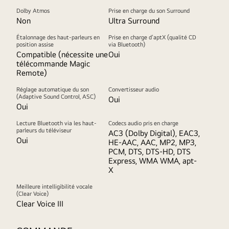
Dolby Atmos
Prise en charge du son Surround
Non
Ultra Surround
Étalonnage des haut-parleurs en
Prise en charge d’aptX (qualité CD
position assise
via Bluetooth)
Compatible (nécessite une
Oui
télécommande Magic
Remote)
Réglage automatique du son
Convertisseur audio
(Adaptive Sound Control, ASC)
Oui
Oui
Lecture Bluetooth via les haut-
Codecs audio pris en charge
parleurs du téléviseur
AC3 (Dolby Digital), EAC3,
Oui
HE-AAC, AAC, MP2, MP3,
PCM, DTS, DTS-HD, DTS
Express, WMA WMA, apt-
X
Meilleure intelligibilité vocale
(Clear Voice)
Clear Voice III