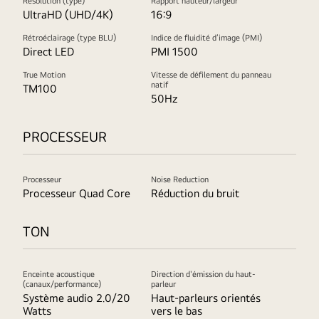
Résolution (type)
Rapport hauteur/largeur
UltraHD (UHD/4K)
16:9
Rétroéclairage (type BLU)
Indice de fluidité d’image (PMI)
Direct LED
PMI 1500
True Motion
Vitesse de défilement du panneau
natif
TM100
50Hz
PROCESSEUR
Processeur
Noise Reduction
Processeur Quad Core
Réduction du bruit
TON
Enceinte acoustique
Direction d'émission du haut-
(canaux/performance)
parleur
Système audio 2.0/20
Haut-parleurs orientés
Watts
vers le bas