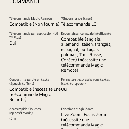
COMMANDE
Télécommande Magic Remote
Télécommande (type)
Compatible (Non fournie)
Télécommande LG
Télécommande par application (LG
Reconnaissance vocale intelligente
TV Plus)
Compatible (anglais,
Oui
allemand, italien, français,
espagnol, portugais,
polonais, Turc, Russe,
Coréen) (nécessite une
télécommande Magic
Remote)
Convertir la parole en texte
Permettre l’expression des textes
(Speech-to-Text)
(text-to-speech)
Compatible (nécessite une
Oui
télécommande Magic
Remote)
Accès rapide (Touches
Fonctions Magic Zoom
rapides/Favoris)
Live Zoom, Focus Zoom
Oui
(nécessite une
télécommande Magic