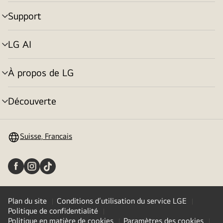
déroulant
Support
menu
déroulant
LG AI
menu
déroulant
À propos de LG
menu
déroulant
Découverte
menu
déroulant
Suisse, Francais
Plan du site
Conditions d’utilisation du service LGE
Politique de confidentialité
Politique en matière de cookies
Paramètres des cookies