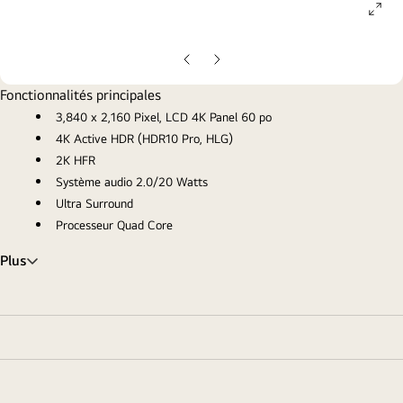
ope
gall
pop
Diapositive
Diapositive
précédente
suivante
Fonctionnalités principales
3,840 x 2,160 Pixel, LCD 4K Panel 60 po
4K Active HDR (HDR10 Pro, HLG)
2K HFR
Système audio 2.0/20 Watts
Ultra Surround
Processeur Quad Core
Plus