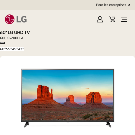
Pour les entreprises
Se
Panier
Ouvri
connecter
le
60" LG UHD TV
menu
60UK6200PLA
Copy model name
60''
55''
49''
43''