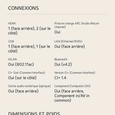
CONNEXIONS
HDMI
Prise en charge ARC (Audio Return
Channel)
1 (face arrière), 2 (sur le
Oui
côté)
USB
LAN (Ethernet/RJ45)
1 (face arrière), 1 (sur le
Oui (face arrière)
côté)
WLAN
Bluetooth
Oui (802.11ac)
Oui (v4.2)
CI+ Slot (Common Interface)
Version CI+ (Common Interface)
Oui (sur le côté)
CI+ 1.4
Sortie audio numérique (optique)
Component/Composite (AV)
Oui (face arrière)
Oui (face arrière,
Component in/AV in
common)
DIMENSIONS ET POIDS