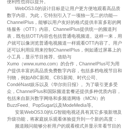
便利性也得以提升。
WebOS3.0的设计目标是让用户更方便地观看高品质
数字内容。为此，它特别引入了一项独一无二的功能—
ChannelPlus，能够以用户友好的格式提供丰富多彩的网
络服务（OTT）内容。ChannelPlus提供统一的频道列
表，既包括OTT内容也包括普通电视频道。这样一来，用
户就可以像浏览普通电视频道一样观看OTT内容了。用户
还可以利用应用来控制ChannelPlus，例如通过屏幕上的
小工具，显示节目推荐。借助与
Xumo（www.xumo.com）的合作，ChannelPlus可为用
户提供丰富的高品质免费数字内容，包括多档电视节目和
刊物，例如ABC新闻、CBS新闻、时代公司、
CondéNast娱乐以及《华尔街日报》。为了吸引更多受
众，ChannelPlus和国际频道套餐还提供多种优质内容，
包括来自新兴数字网络和多频道网络（MCN）的
BuzzFeed、PopSugar以及ModeMedia等。
安装WebOS3.0的LG智能电视还具有其它多项新增及
升级功能，将家庭娱乐观看体验提升到一个新的高度：
频道顾问能够分析用户的观看模式并显示常看节目的