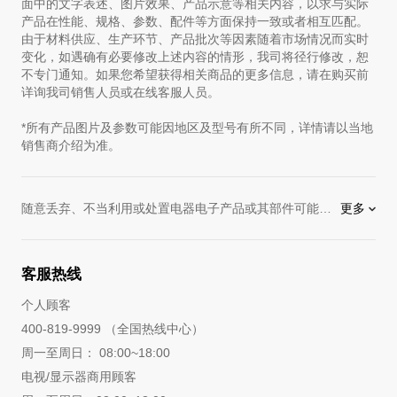
面中的文字表述、图片效果、产品示意等相关内容，以求与实际
产品在性能、规格、参数、配件等方面保持一致或者相互匹配。
由于材料供应、生产环节、产品批次等因素随着市场情况而实时
变化，如遇确有必要修改上述内容的情形，我司将径行修改，恕
不专门通知。如果您希望获得相关商品的更多信息，请在购买前
详询我司销售人员或在线客服人员。
*所有产品图片及参数可能因地区及型号有所不同，详情请以当地
销售商介绍为准。
随意丢弃、不当利用或处置电器电子产品或其部件可能会对环境和人体健康造成不良影响。
更多
为了保护环境，如您欲丢弃的电器电子产品或其部件，请将其与生活垃圾区分放置，并交由具备资质的回收机构进行分类回收和处理。
LG中国的产品让您拥抱美好新生活！
客服热线
个人顾客
400-819-9999 （全国热线中心）
周一至周日： 08:00~18:00
电视/显示器商用顾客